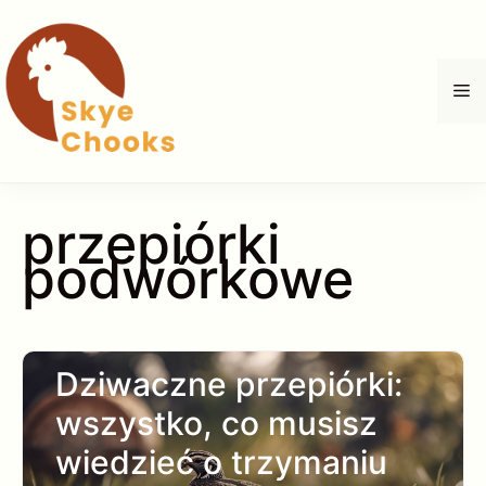
Przejdź
do
treści
M
przepiórki
podwórkowe
Dziwaczne przepiórki:
wszystko, co musisz
wiedzieć o trzymaniu