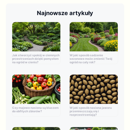
Najnowsze artykuły
Jak stworzyć spokój w ciemnych
W jaki sposób sadzenie
przestrzeniach dzięki pomysłom
sezonowe może zmienić Twój
na ogród w cieniu?
ogród na cały rok?
Czy majowe nasiona są kluczem
W jaki sposób nasiona jaworu
do obfitych zbiorów?
przemieszczają się i
rozprzestrzeniają?