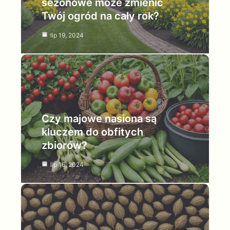
sezonowe może zmienić
Twój ogród na cały rok?
lip 19, 2024
Czy majowe nasiona są
kluczem do obfitych
zbiorów?
lip 16, 2024