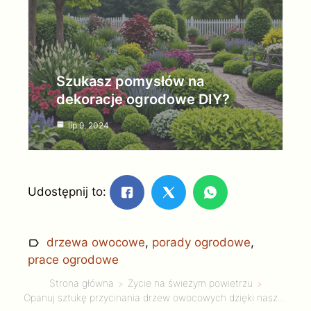
Szukasz pomysłów na
dekoracje ogrodowe DIY?
lip 9, 2024
Udostępnij to:
drzewa owocowe
,
porady ogrodowe
,
prace ogrodowe
Strona główna
Życie na świeżym powietrzu
Opanuj sztukę przycinania drzew owocowych dzięki naszemu obszernemu przewodnikowi