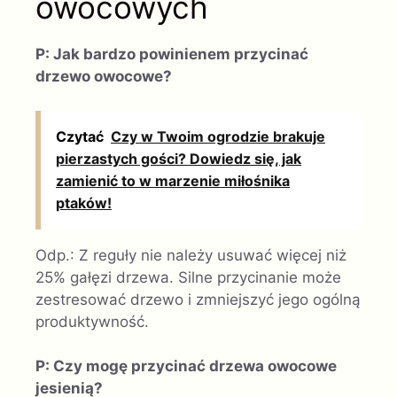
owocowych
P: Jak bardzo powinienem przycinać
drzewo owocowe?
Czytać
Czy w Twoim ogrodzie brakuje
pierzastych gości? Dowiedz się, jak
zamienić to w marzenie miłośnika
ptaków!
Odp.: Z reguły nie należy usuwać więcej niż
25% gałęzi drzewa. Silne przycinanie może
zestresować drzewo i zmniejszyć jego ogólną
produktywność.
P: Czy mogę przycinać drzewa owocowe
jesienią?