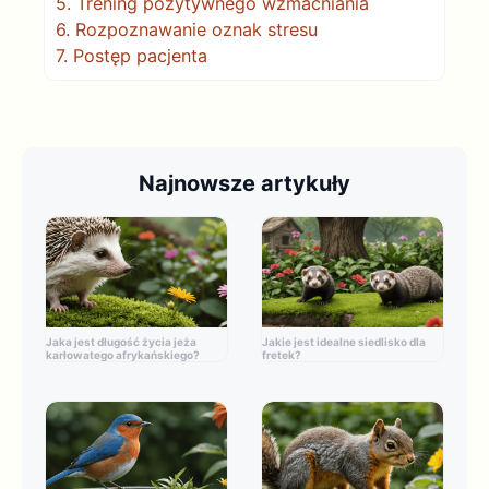
5.
Trening pozytywnego wzmacniania
6.
Rozpoznawanie oznak stresu
7.
Postęp pacjenta
Najnowsze artykuły
Jaka jest długość życia jeża
Jakie jest idealne siedlisko dla
karłowatego afrykańskiego?
fretek?