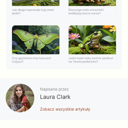
Jak długo naprawdę żyją małe
Dlaczego małe wiewiórki
ptaki?
podbijają nasze serca?
Czy gąsienica ćmy luna jest
Jakie małe żaby można spotkać
trująca?
na Twoim podwórku?
Napisane przez
Laura Clark
Zobacz wszystkie artykuły