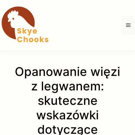
Przejdź
do
treści
M
Opanowanie więzi
z legwanem:
skuteczne
wskazówki
dotyczące