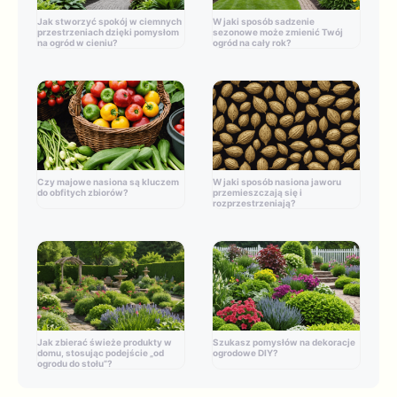
Jak stworzyć spokój w ciemnych
W jaki sposób sadzenie
przestrzeniach dzięki pomysłom
sezonowe może zmienić Twój
na ogród w cieniu?
ogród na cały rok?
Czy majowe nasiona są kluczem
W jaki sposób nasiona jaworu
do obfitych zbiorów?
przemieszczają się i
rozprzestrzeniają?
Jak zbierać świeże produkty w
Szukasz pomysłów na dekoracje
domu, stosując podejście „od
ogrodowe DIY?
ogrodu do stołu”?