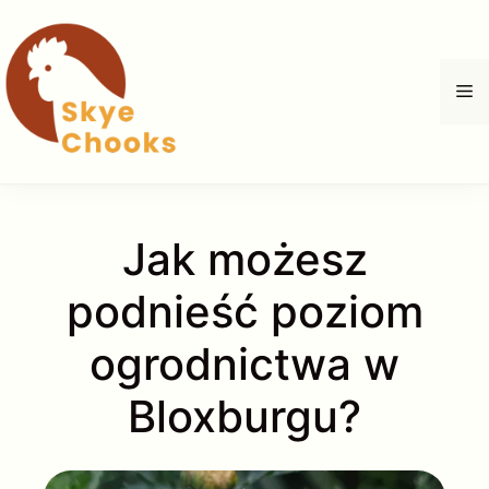
Przejdź
do
treści
M
Jak możesz
podnieść poziom
ogrodnictwa w
Bloxburgu?