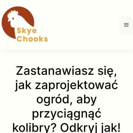
Przejdź
do
treści
M
Zastanawiasz się,
jak zaprojektować
ogród, aby
przyciągnąć
kolibry? Odkryj jak!