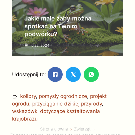
Jakie małe żaby można
spotkać na Twoim
podwórku?
lip 22, 2024
Udostępnij to:
kolibry
,
pomysły ogrodnicze
,
projekt
ogrodu
,
przyciąganie dzikiej przyrody
,
wskazówki dotyczące kształtowania
krajobrazu
Strona główna
Zwierząt