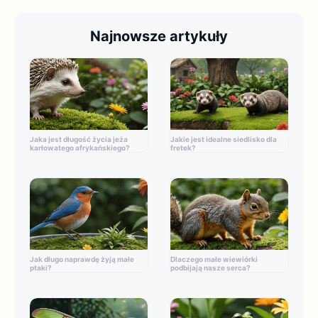
Najnowsze artykuły
Jaka jest długość życia jeża
Jakie jest idealne siedlisko dla
karłowatego afrykańskiego?
fretek?
Jak długo naprawdę żyją małe
Dlaczego małe wiewiórki
ptaki?
podbijają nasze serca?