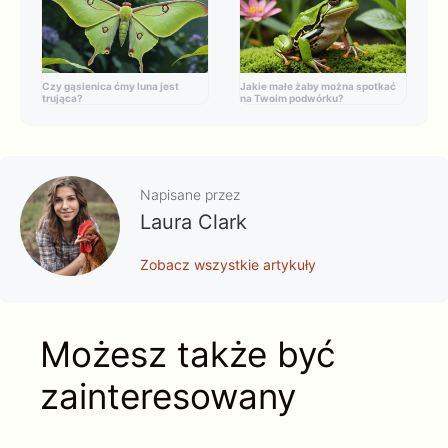
Czy gąsienica ćmy luna jest
Jakie małe żaby można spotkać
trująca?
na Twoim podwórku?
Napisane przez
Laura Clark
Zobacz wszystkie artykuły
Możesz także być
zainteresowany