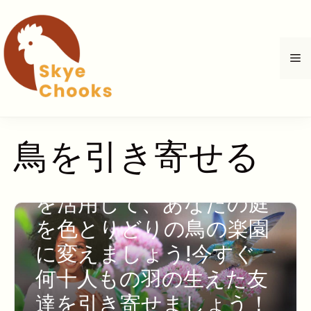
コ
ン
テ
メ
ン
ツ
へ
ニ
ス
キ
ュ
鳥を引き寄せる
ッ
プ
これらの専門家のヒント
ー
を活用して、あなたの庭
を色とりどりの鳥の楽園
に変えましょう!今すぐ
何十人もの羽の生えた友
達を引き寄せましょう！