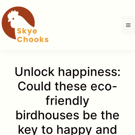
コ
ン
テ
メ
ン
ツ
へ
ニ
ス
キ
ュ
ッ
Unlock happiness:
プ
ー
Could these eco-
friendly
birdhouses be the
key to happy and