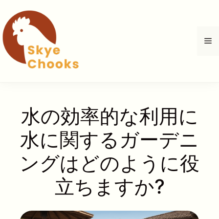
コ
ン
テ
メ
ン
ツ
へ
ニ
ス
キ
ュ
ッ
水の効率的な利用に
プ
ー
水に関するガーデニ
ングはどのように役
立ちますか?