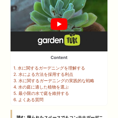
Content
1.
水に関するガーデニングを理解する
2.
水による方法を採用する利点
3.
水に関するガーデニングの実践的な戦略
4.
水の庭に適した植物を選ぶ
5.
最小限の水で庭を維持する
6.
よくある質問
読む
限られたスペースでもコンテナガーデニ