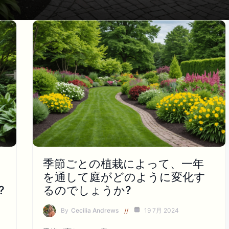
季節ごとの植栽によって、一年
を通して庭がどのように変化す
?
るのでしょうか?
By
Cecilia Andrews
19 7月 2024