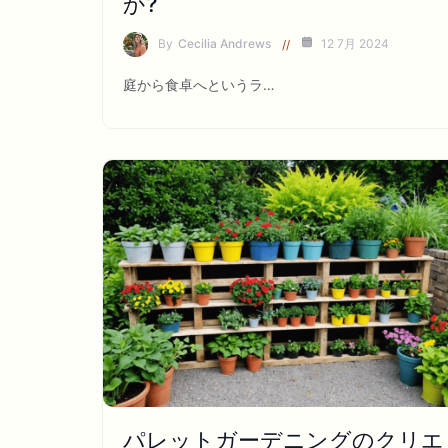
か?
By
Cecilia Andrews
12 7月 2024
庭から食卓へというラ…
パレットガーデニングのクリエ