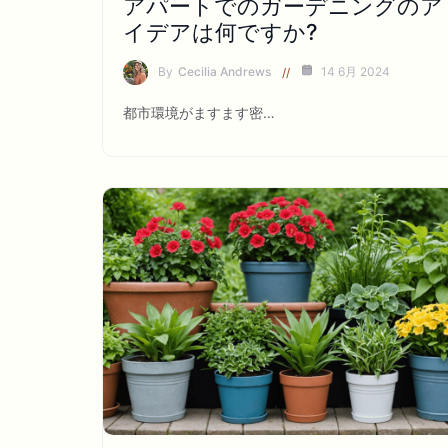
アパートでのガーデニングのア
イデアは何ですか?
By
Cecilia Andrews
14 6月 2024
都市環境がますます密…