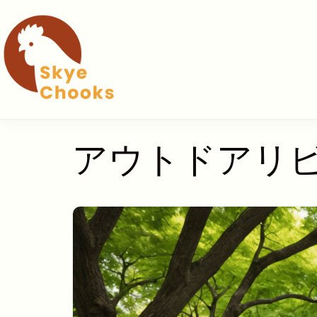
コ
ン
テ
ン
ツ
へ
ス
キ
アウトドアリ
ッ
プ