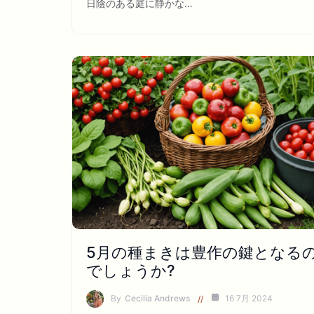
日陰のある庭に静かな…
5月の種まきは豊作の鍵となる
でしょうか?
By
Cecilia Andrews
16 7月 2024