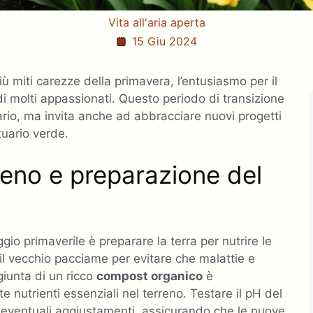
Vita all'aria aperta
15 Giu 2024
più miti carezze della primavera, l’entusiasmo per il
di molti appassionati. Questo periodo di transizione
io, ma invita anche ad abbracciare nuovi progetti
tuario verde.
rreno e preparazione del
gio primaverile è preparare la terra per nutrire le
 e il vecchio pacciame per evitare che malattie e
giunta di un ricco
compost organico
è
nutrienti essenziali nel terreno. Testare il pH del
 eventuali aggiustamenti, assicurando che le nuove