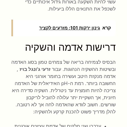
עשוי להיות השקעה באורות גידול איכותיים כדי
לשכפל את התנאים הללו ביעילות.
קרא
גינון ירקות 101: מזרעים לקציר
דרישות אדמה והשקיה
הבסיס לצמיחה בריאה של צמחים טמון בסוג האדמה
ובשיטות ההשקיה הנהוגות. עבור
זרעי ג'ונגל בויז
,
אדמה מנקזת היטב ועשירה בחומר אורגני היא
החשובה ביותר. רמת ה-pH האידיאלית של האדמה
צריכה להיות חומצית עד ניטרלית. השקיה סדירה היא
חיונית, אך השקיית יתר עלולה להוביל לריקבון
שורשים. חשוב לוודא שהאדמה לחה אך לא רטובה.
להלן מדריך פשוט להכנת קרקע ולהשקיה:
ערבבו שני חלקים של אדמת עציצים אורגנית