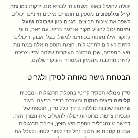
יכולה להועיל באופן משמעותי לבריאותם. ירקות כמו
גזר,
קייל ומלפפונים
מספקים חומרים מזינים חיוניים ויכולים
לשפר את איכות הביצים. דגנים כגון
שיבולת שועל
וחיטה
יכול להציע מקור אנרגיה בריא. עם זאת, חיוני
לחקור אילו מזונות בטוחים; למשל, בצל ואבוקדו יכולים
להיות רעילים לתרנגולות. הצגת תוספות אלה במתינות
היא המפתח, שכן התזונה העיקרית שלהם עדיין צריכה
להיות מורכבת מהמזון המסחרי העיקרי שלהם.
הבטחת גישה נאותה לסידן ולגריט
סידן ממלא תפקיד קריטי בהטלת תרנגולות, ומבטיח
קליפות ביצים חזקות
ומערכת רבייה בריאה. בעוד
שהזנות שכבות כוללות בדרך כלל סידן, תוספת של
קונכיות צדפות מרוסקות יכולה להשלים את הצורך הזה.
דרישה אינטגרלית נוספת היא
חצץ
, צריכת תרנגולות
אבנים קטנות או חלוקי נחל כדי לעזור לטחון ולעכל את