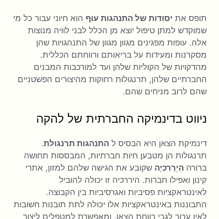
תופס את
יסודות של התנהגות עוף
הוא חיוני עבור כל מי
שמוקדש למתן טיפול יוצא מן הכלל לבני לוויה מנוצות
אלה. עופות מפגינים מגוון מגוון של התנהגויות שהן
מסקרנות ומעידות על בריאותם ורווחתם הכללית.
מהדקויות של הקוליות שלהן ועד למורכבות המבנים
החברתיים שלהן, תרנגולות רחוקות מהיצורים הפשטניים
שהם לרוב מניחים שהם.
ניווט בדינמיקה החברתית של להקה
דינמיקת הצאן היא הבסיס ל
התנהגות תרנגולת
.
תרנגולות הן מטבען חיות חברתיות, המבססות תחושה
ברורה
הִיֵרַרכִיָה
שקובע את הגישה שלהם למזון, אתרי
קינון ואפילו חברות. היררכיה זו יכולה להוביל
לאינטראקציות פסיביות ואגרסיביות בין הקבוצה.
התבוננות באינטראקציות אלו יכולה לתת תובנות חשובות
לאין ערוך לגבי רווחת הצאן, ומאפשרת למטפלים ליצור