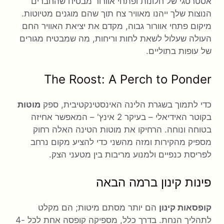
אסטרטגי של חלונות ופתחי אוורור מבטיח שהחברים
הנוצות שלך ייהנו מאוויר צח תוך שהם מוגנים מטיוטות.
מיקום פתחי אוורור גבוה, מקדם את יציאת האוויר החם
העולה שעלול לשאת לחות וריחות, מה שמבטיח מגורים
של עופות בתוליים.
The Roost: A Perch to Ponder
כדי לתמוך בשגרת הלינה האינסטינקטיבית, ספק
מוטות
בקוטר האידיאלי – בעיקר 2 אינץ' – המאפשר אחיזה
בטוחה ונוחה. הרחיקו את מוטות הטינה האלה רחוק
מספיק מהקירות ומזה מהשני כדי להציע מקום נרחב
לפריסת כנפיים ולמנוע מריבות בין מטעני הצק.
פינות קינון ברמה הבאה
קופסאות קינון
הם יותר מסתם מיטות; הם מקלט
לתהליך הנחת. בדרך כלל, מספיקה קופסה אחת לכל 4-