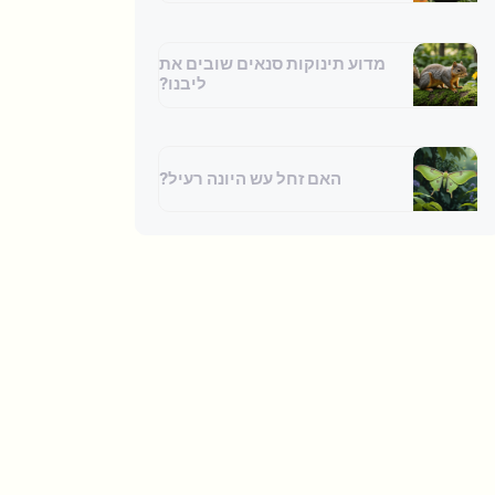
מדוע תינוקות סנאים שובים את
ליבנו?
האם זחל עש היונה רעיל?