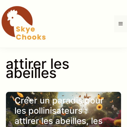
Aller
au
contenu
M
attirer les
abeilles
Créer un paradis pour
les pollinisateurs :
attirer les abeilles, les