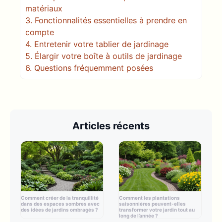
matériaux
3.
Fonctionnalités essentielles à prendre en
compte
4.
Entretenir votre tablier de jardinage
5.
Élargir votre boîte à outils de jardinage
6.
Questions fréquemment posées
Articles récents
Comment créer de la tranquillité
Comment les plantations
dans des espaces sombres avec
saisonnières peuvent-elles
des idées de jardins ombragés ?
transformer votre jardin tout au
long de l’année ?