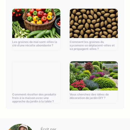
Les graines de mai sont-elles la
Comment les graines du
clé d’une récolte abondante ?
sycomore se déplacent-elles et
se propagent-elles ?
Comment récolter des produits
Vous cherchez des idées de
frais à la maison avec une
décoration de jardin DIY ?
approche du jardin à la table ?
Écrit par