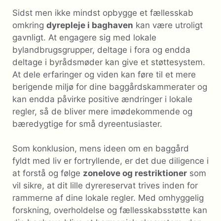
Sidst men ikke mindst opbygge et fællesskab
omkring
dyrepleje i baghaven
kan være utroligt
gavnligt. At engagere sig med lokale
bylandbrugsgrupper, deltage i fora og endda
deltage i byrådsmøder kan give et støttesystem.
At dele erfaringer og viden kan føre til et mere
berigende miljø for dine baggårdskammerater og
kan endda påvirke positive ændringer i lokale
regler, så de bliver mere imødekommende og
bæredygtige for små dyreentusiaster.
Som konklusion, mens ideen om en baggård
fyldt med liv er fortryllende, er det due diligence i
at forstå og følge
zonelove og restriktioner
som
vil sikre, at dit lille dyrereservat trives inden for
rammerne af dine lokale regler. Med omhyggelig
forskning, overholdelse og fællesskabsstøtte kan