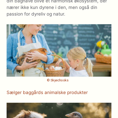
din baghave blive et harmonisk økosystem, der
nærer ikke kun dyrene i den, men også din
passion for dyreliv og natur.
© Skyechooks
Sælger baggårds animalske produkter