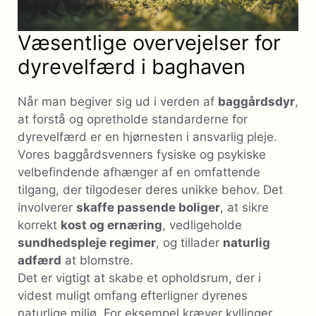
Væsentlige overvejelser for
dyrevelfærd i baghaven
Når man begiver sig ud i verden af
baggårdsdyr
,
at forstå og opretholde standarderne for
dyrevelfærd er en hjørnesten i ansvarlig pleje.
Vores baggårdsvenners fysiske og psykiske
velbefindende afhænger af en omfattende
tilgang, der tilgodeser deres unikke behov. Det
involverer
skaffe passende boliger
, at sikre
korrekt
kost og ernæring
, vedligeholde
sundhedspleje regimer
, og tillader
naturlig
adfærd
at blomstre.
Det er vigtigt at skabe et opholdsrum, der i
videst muligt omfang efterligner dyrenes
naturlige miljø. For eksempel kræver kyllinger