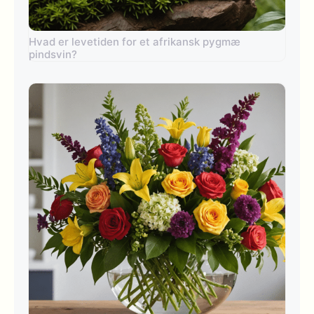
Hvad er levetiden for et afrikansk pygmæ
pindsvin?