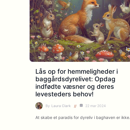
Lås op for hemmeligheder i
baggårdsdyrelivet: Opdag
indfødte væsner og deres
levesteders behov!
By
Laura Clark
22 mar 2024
At skabe et paradis for dyreliv i baghaven er ikk