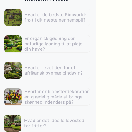
Hvad er de bedste Rimworld-
frø til dit næste gennemspil?
Er organisk gødning den
naturlige løsning til at pleje
din have?
Hvad er levetiden for et
afrikansk pygmæ pindsvin?
Hvorfor er blomsterdekoration
en glædelig måde at bringe
skønhed indendørs på?
Hvad er det ideelle levested
for fritter?