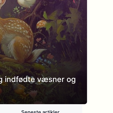
g indfødte væsner og
Seneste artikler