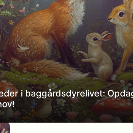
eder i baggårdsdyrelivet: Opda
hov!