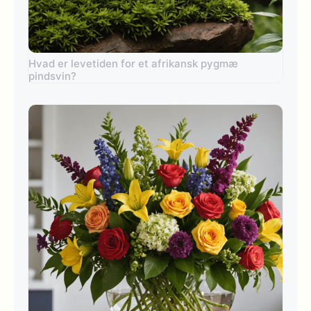
Hvad er levetiden for et afrikansk pygmæ
pindsvin?