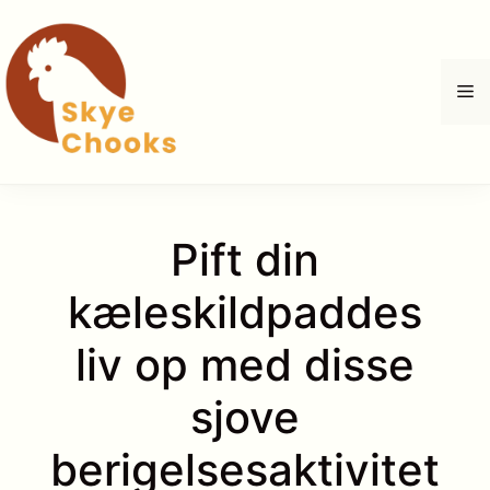
Hop
til
indhold
M
Pift din
kæleskildpaddes
liv op med disse
sjove
berigelsesaktivitet