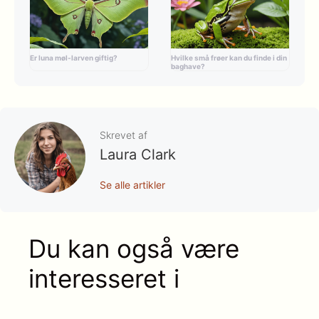
Er luna møl-larven giftig?
Hvilke små frøer kan du finde i din
baghave?
Skrevet af
Laura Clark
Se alle artikler
Du kan også være
interesseret i