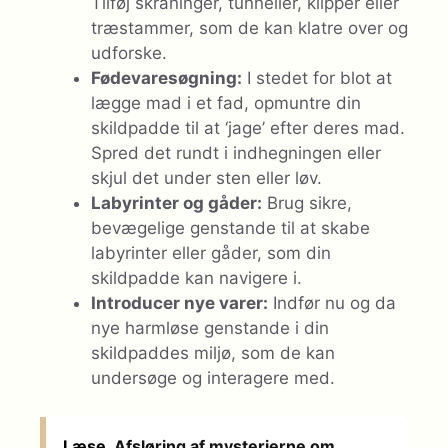
Tilføj skråninger, tunneller, klipper eller
træstammer, som de kan klatre over og
udforske.
Fødevaresøgning:
I stedet for blot at
lægge mad i et fad, opmuntre din
skildpadde til at ‘jage’ efter deres mad.
Spred det rundt i indhegningen eller
skjul det under sten eller løv.
Labyrinter og gåder:
Brug sikre,
bevægelige genstande til at skabe
labyrinter eller gåder, som din
skildpadde kan navigere i.
Introducer nye varer:
Indfør nu og da
nye harmløse genstande i din
skildpaddes miljø, som de kan
undersøge og interagere med.
Læse
Afsløring af mysterierne om