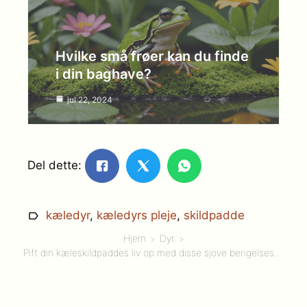
Hvilke små frøer kan du finde
i din baghave?
jul 22, 2024
Del dette:
kæledyr
,
kæledyrs pleje
,
skildpadde
Hjem
Dyr
Pift din kæleskildpaddes liv op med disse sjove berigelsesaktiviteter