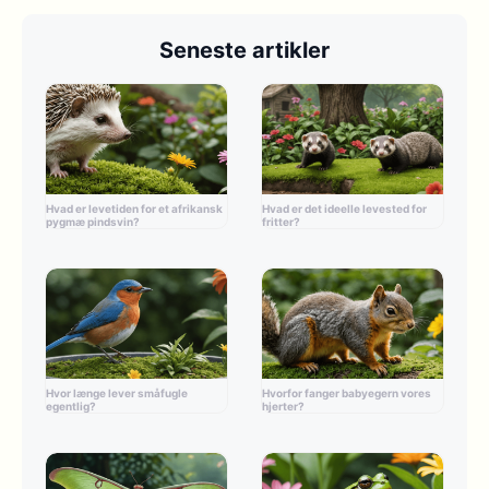
Seneste artikler
Hvad er levetiden for et afrikansk
Hvad er det ideelle levested for
pygmæ pindsvin?
fritter?
Hvor længe lever småfugle
Hvorfor fanger babyegern vores
egentlig?
hjerter?