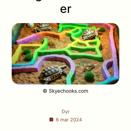
er
© Skyechooks.com
Dyr
6 mar 2024