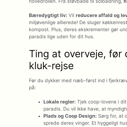
hovedrollen. Fra støvbade til solbadning,
h
Bæredygtigt liv:
Vil
reducere affald og l
miljøvenlige allierede! De sluger køkkenre
kompost. Plus, deres ekskrementer gør un
paradis lige uden for dit hus.
Ting at overveje, før
kluk-rejse
Før du dykker med næb-først ind i fjerkræv
på:
Lokale regler:
Tjek coop-lovene i dit
paradis. Du vil ikke have, at myndig
Plads og Coop Design:
Sørg for, at 
sprede deres vinger. Et hyggeligt 