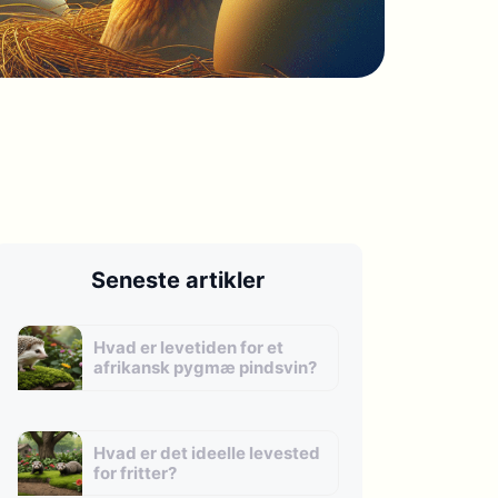
Seneste artikler
Hvad er levetiden for et
afrikansk pygmæ pindsvin?
Hvad er det ideelle levested
for fritter?