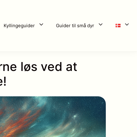
Kyllingeguider
Guider til små dyr
ne løs ved at
æ!