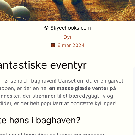
© Skyechooks.com
Dyr
6 mar 2024
antastiske eventyr
​​hønsehold i baghaven! Uanset om du er en garvet
lubben, er der en hel
en masse glæde venter på
nesker, der strømmer til et bæredygtigt liv og
lder, er det helt populært at opdrætte kyllinger!
te høns i baghaven?
ømt om at have dine helt egne æglæggende