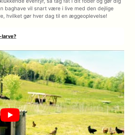
 klukkende eventyr, så tag fat i dit foder og gør dig
in baghave vil snart være i live med den dejlige
e, hvilket gør hver dag til en æggeoplevelse!
-larve?