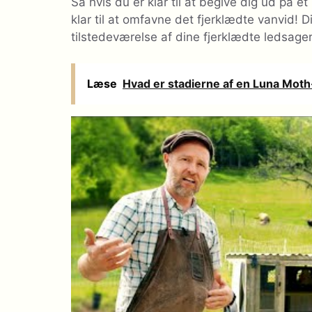
Så hvis du er klar til at begive dig ud på et
klar til at omfavne det fjerklædte vanvid! D
tilstedeværelse af dine fjerklædte ledsager
Læse
Hvad er stadierne af en Luna Moth