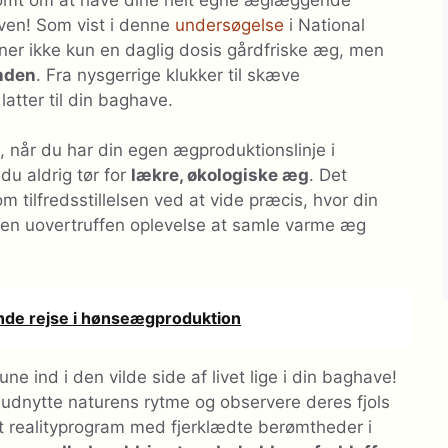
ven! Som vist i denne
undersøgelse
i National
sner ikke kun en daglig dosis gårdfriske æg, men
nden
. Fra nysgerrige klukker til skæve
atter til din baghave.
når du har din egen ægproduktionslinje i
u aldrig tør for
lækre, økologiske æg
. Det
tilfredsstillelsen ved at vide præcis, hvor din
en uovertruffen oplevelse at samle varme æg
nde rejse i hønseægproduktion
tune ind i den vilde side af livet lige i din baghave!
 udnytte naturens rytme og observere deres fjols
et realityprogram med fjerklædte berømtheder i