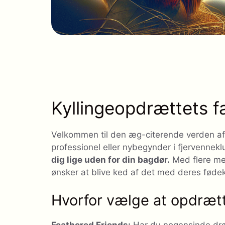
Kyllingeopdrættets f
Velkommen til den æg-citerende verden af 
professionel eller nybegynder i fjervennek
dig lige uden for din bagdør.
Med flere men
ønsker at blive ked af det med deres fødeki
Hvorfor vælge at opdræt
Feathered Friends:
Har du nogensinde dr