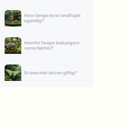
Hvor længe lever småfugle
egentlig?
Hvorfor fanger babyegern
vores hjerter?
Er luna møl-larven giftig?