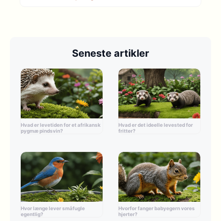
Seneste artikler
Hvad er levetiden for et afrikansk
Hvad er det ideelle levested for
pygmæ pindsvin?
fritter?
Hvor længe lever småfugle
Hvorfor fanger babyegern vores
egentlig?
hjerter?