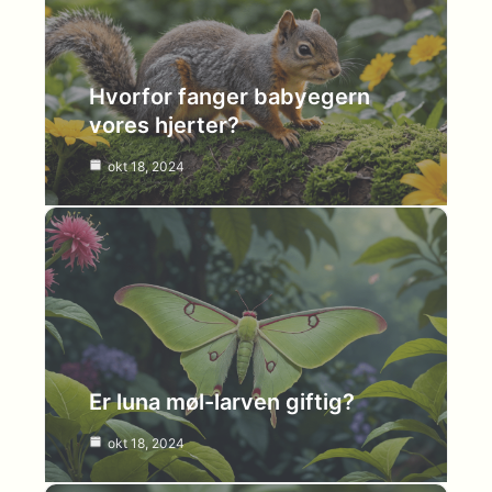
Hvorfor fanger babyegern
vores hjerter?
okt 18, 2024
Er luna møl-larven giftig?
okt 18, 2024