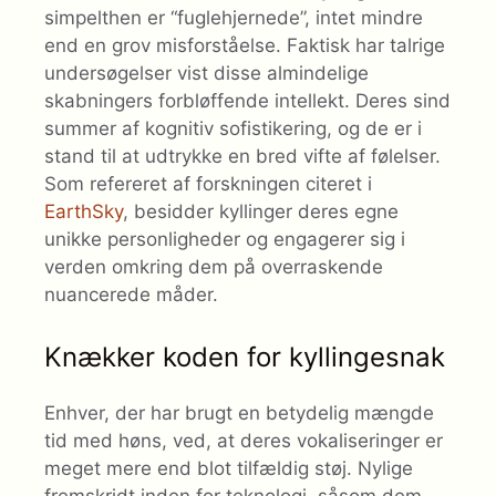
simpelthen er “fuglehjernede”, intet mindre
end en grov misforståelse. Faktisk har talrige
undersøgelser vist disse almindelige
skabningers forbløffende intellekt. Deres sind
summer af kognitiv sofistikering, og de er i
stand til at udtrykke en bred vifte af følelser.
Som refereret af forskningen citeret i
EarthSky
, besidder kyllinger deres egne
unikke personligheder og engagerer sig i
verden omkring dem på overraskende
nuancerede måder.
Knækker koden for kyllingesnak
Enhver, der har brugt en betydelig mængde
tid med høns, ved, at deres vokaliseringer er
meget mere end blot tilfældig støj. Nylige
fremskridt inden for teknologi, såsom dem,