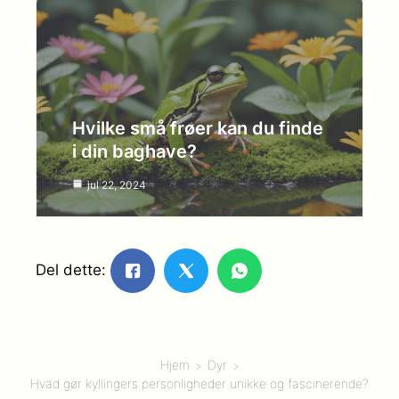
Hvilke små frøer kan du finde
i din baghave?
jul 22, 2024
Del dette:
Hjem
Dyr
Hvad gør kyllingers personligheder unikke og fascinerende?