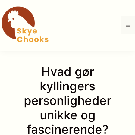
Hop
til
indhold
M
Hvad gør
kyllingers
personligheder
unikke og
fascinerende?