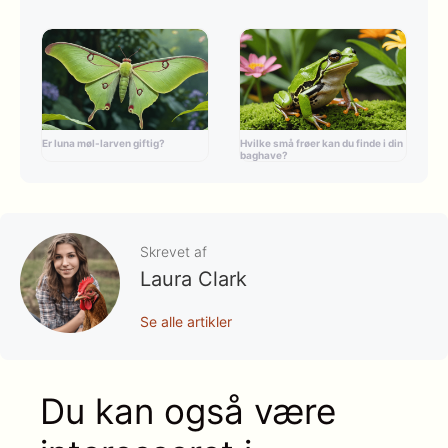
Er luna møl-larven giftig?
Hvilke små frøer kan du finde i din
baghave?
Skrevet af
Laura Clark
Se alle artikler
Du kan også være