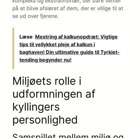
kompleks og ekstraordinær, der bare venter
på at blive afsløret af dem, der er villige til at
se ud over fjerene.
Læse
Mestring af kalkunopdræt: Vigtige
tips til vellykket pleje af kalkun i
baghaven! Din ultimative guide til Tyrkiet-
tending begynder nu!
Miljøets rolle i
udformningen af ​​
kyllingers
personlighed
Samspillet mellem miljø og