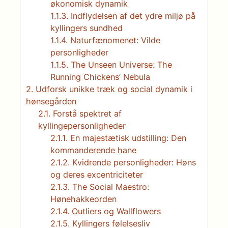
økonomisk dynamik
1.1.3.
Indflydelsen af ​​det ydre miljø på
kyllingers sundhed
1.1.4.
Naturfænomenet: Vilde
personligheder
1.1.5.
The Unseen Universe: The
Running Chickens’ Nebula
2.
Udforsk unikke træk og social dynamik i
hønsegården
2.1.
Forstå spektret af
kyllingepersonligheder
2.1.1.
En majestætisk udstilling: Den
kommanderende hane
2.1.2.
Kvidrende personligheder: Høns
og deres excentriciteter
2.1.3.
The Social Maestro:
Hønehakkeorden
2.1.4.
Outliers og Wallflowers
2.1.5.
Kyllingers følelsesliv