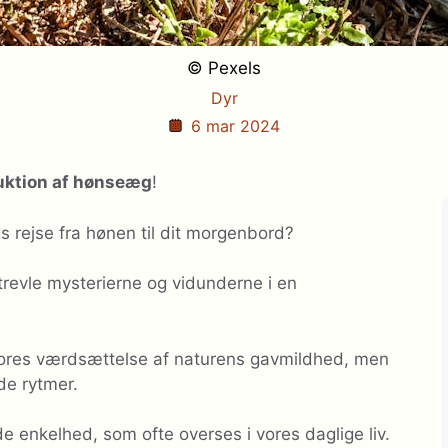
© Pexels
Dyr
6 mar 2024
uktion af hønseæg
!
rejse fra hønen til dit morgenbord?
trevle mysterierne og vidunderne i en
vores værdsættelse af naturens gavmildhed, men
de rytmer.
de enkelhed, som ofte overses i vores daglige liv.