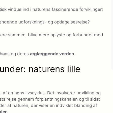
k vindue ind i naturens fascinerende forviklinger!
spændende udforsknings- og opdagelsesrejse?
ere sammen, blive mere oplyste og forbundet med
f høns og deres
æglæggende verden
.
der: naturens lille
af en høns livscyklus. Det involverer udvikling og
ets rejse gennem forplantningskanalen og til sidst
r af naturen, der viser en indviklet blanding af
aler
.