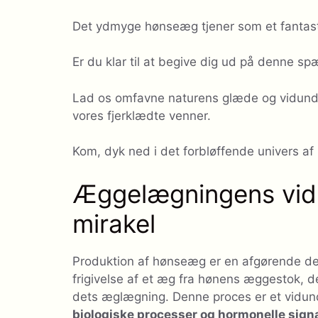
Det ydmyge hønseæg tjener som et fantastis
Er du klar til at begive dig ud på denne 
Lad os omfavne naturens glæde og vidund
vores fjerklædte venner.
Kom, dyk ned i det forbløffende univers a
Æggelægningens vidun
mirakel
Produktion af hønseæg er en afgørende del 
frigivelse af et æg fra hønens æggestok, d
dets æglægning. Denne proces er et vidunde
biologiske processer og hormonelle sign