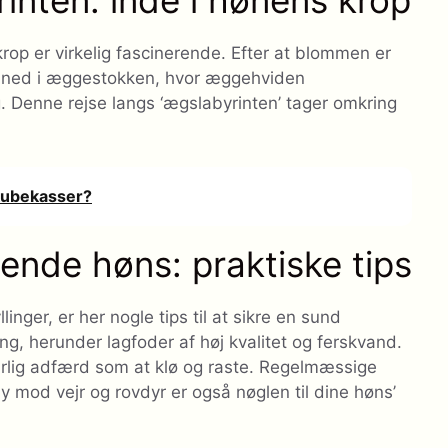
inten: inde i hønens krop
op er virkelig fascinerende. Efter at blommen er
g ned i æggestokken, hvor æggehviden
g. Denne rejse langs ‘ægslabyrinten’ tager omkring
ikubekasser?
ende høns: praktiske tips
ger, er her nogle tips til at sikre en sund
ng, herunder lagfoder af høj kvalitet og ferskvand.
turlig adfærd som at klø og raste. Regelmæssige
y mod vejr og rovdyr er også nøglen til dine høns’