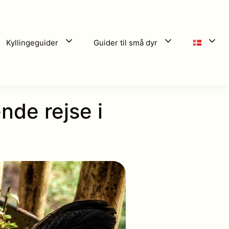
Kyllingeguider
Guider til små dyr
de rejse i