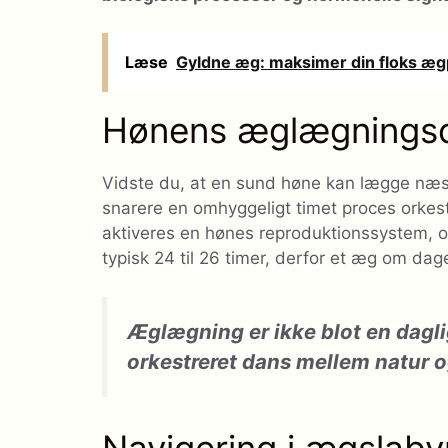
Læse
Gyldne æg: maksimer din floks æg
Hønens æglægningscyk
Vidste du, at en sund høne kan lægge næst
snarere en omhyggeligt timet proces orkes
aktiveres en hønes reproduktionssystem, 
typisk 24 til 26 timer, derfor et æg om dag
Æglægning er ikke blot en dagl
orkestreret dans mellem natur o