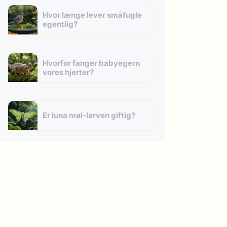
Hvor længe lever småfugle
egentlig?
Hvorfor fanger babyegern
vores hjerter?
Er luna møl-larven giftig?