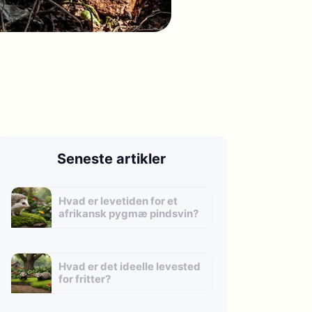
Seneste artikler
Hvad er levetiden for et
afrikansk pygmæ pindsvin?
Hvad er det ideelle levested
for fritter?