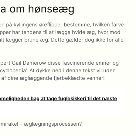
kta om hønseæg
ven på kyllingens øreflipper bestemme, hvilken farve
pper har tendens til at lægge hvide æg, hvorimod
lt lægger brune æg. Dette gælder dog ikke for alle
spert Gail Damerow disse fascinerende emner og
yclopedia’. At dykke ned i denne tekst vil uden
e af dine æglæggende fjerbeklædte venner!
meligheden bag at tage fuglekikkeri til det næste
e mirakel – æglægningsprocessen?