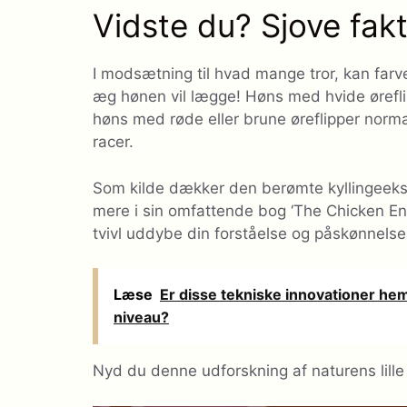
Vidste du? Sjove fa
I modsætning til hvad mange tror, ​​kan far
æg hønen vil lægge! Høns med hvide ørefli
høns med røde eller brune øreflipper norma
racer.
Som kilde dækker den berømte kyllingeek
mere i sin omfattende bog ‘The Chicken Enc
tvivl uddybe din forståelse og påskønnels
Læse
Er disse tekniske innovationer hem
niveau?
Nyd du denne udforskning af naturens lill