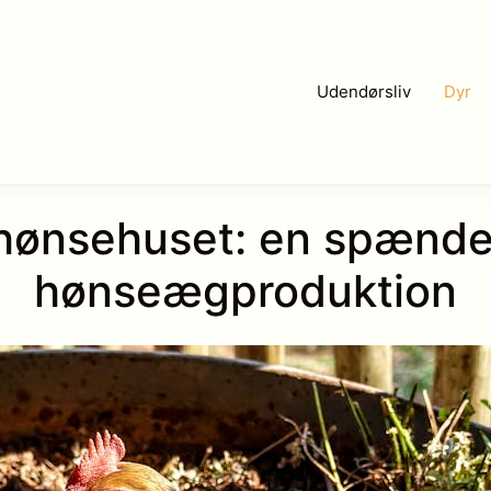
Udendørsliv
Dyr
 hønsehuset: en spænden
hønseægproduktion