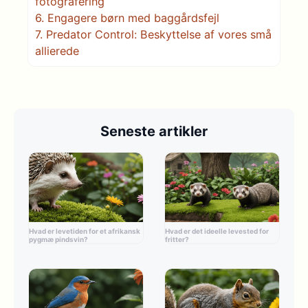
fotografering
6.
Engagere børn med baggårdsfejl
7.
Predator Control: Beskyttelse af vores små
allierede
Seneste artikler
Hvad er levetiden for et afrikansk
Hvad er det ideelle levested for
pygmæ pindsvin?
fritter?