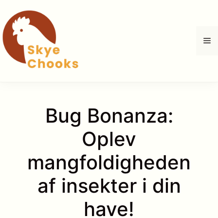
Hop
til
indhold
M
Bug Bonanza:
Oplev
mangfoldigheden
af insekter i din
have!