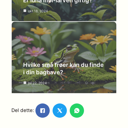
Er luna møl-larven giftig?
okt 18, 2024
Hvilke små frøer kan du finde
i din baghave?
jul 22, 2024
Del dette: