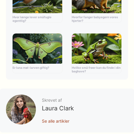
Hvor længe lever småfugle
Hvorfor fanger babyegern vores
egentlig?
hjerter?
Er luna møl-larven giftig?
Hvilke små frøer kan du finde i din
baghave?
Skrevet af
Laura Clark
Se alle artikler