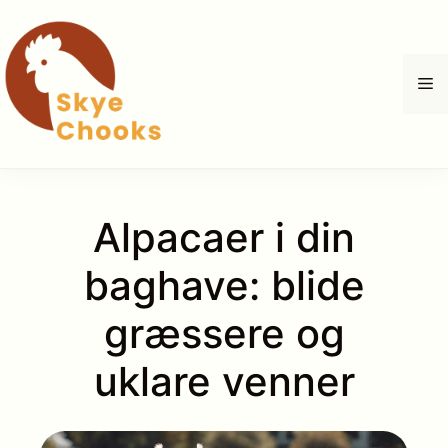
Hop
til
indhold
M
Alpacaer i din
baghave: blide
græssere og
uklare venner