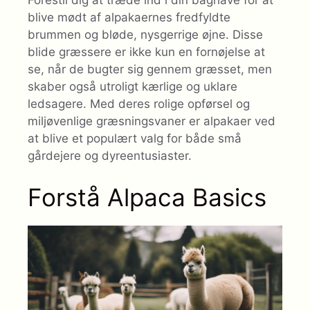
Forestil dig at træde ind i din baghave for at
blive mødt af alpakaernes fredfyldte
brummen og bløde, nysgerrige øjne. Disse
blide græssere er ikke kun en fornøjelse at
se, når de bugter sig gennem græsset, men
skaber også utroligt kærlige og uklare
ledsagere. Med deres rolige opførsel og
miljøvenlige græsningsvaner er alpakaer ved
at blive et populært valg for både små
gårdejere og dyreentusiaster.
Forstå Alpaca Basics