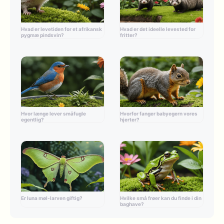
Hvad er levetiden for et afrikansk
Hvad er det ideelle levested for
pygmæ pindsvin?
fritter?
Hvor længe lever småfugle
Hvorfor fanger babyegern vores
egentlig?
hjerter?
Er luna møl-larven giftig?
Hvilke små frøer kan du finde i din
baghave?