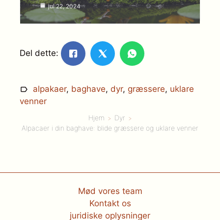
jul 22, 2024
Del dette:
alpakaer
,
baghave
,
dyr
,
græssere
,
uklare
venner
Hjem
Dyr
Alpacaer i din baghave: blide græssere og uklare venner
Mød vores team
Kontakt os
juridiske oplysninger