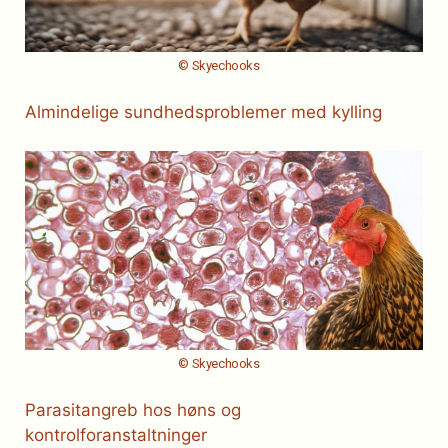
© Skyechooks
Almindelige sundhedsproblemer med kylling
© Skyechooks
Parasitangreb hos høns og
kontrolforanstaltninger