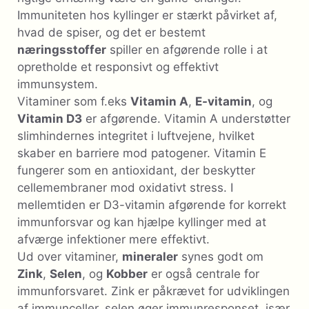
Immuniteten hos kyllinger er stærkt påvirket af,
hvad de spiser, og det er bestemt
næringsstoffer
spiller en afgørende rolle i at
opretholde et responsivt og effektivt
immunsystem.
Vitaminer som f.eks
Vitamin A
,
E-vitamin
, og
Vitamin D3
er afgørende. Vitamin A understøtter
slimhindernes integritet i luftvejene, hvilket
skaber en barriere mod patogener. Vitamin E
fungerer som en antioxidant, der beskytter
cellemembraner mod oxidativt stress. I
mellemtiden er D3-vitamin afgørende for korrekt
immunforsvar og kan hjælpe kyllinger med at
afværge infektioner mere effektivt.
Ud over vitaminer,
mineraler
synes godt om
Zink
,
Selen
, og
Kobber
er også centrale for
immunforsvaret. Zink er påkrævet for udviklingen
af ​​immunceller, selen øger immunresponset, især