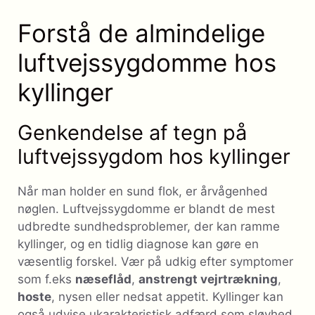
Forstå de almindelige
luftvejssygdomme hos
kyllinger
Genkendelse af tegn på
luftvejssygdom hos kyllinger
Når man holder en sund flok, er årvågenhed
nøglen. Luftvejssygdomme er blandt de mest
udbredte sundhedsproblemer, der kan ramme
kyllinger, og en tidlig diagnose kan gøre en
væsentlig forskel. Vær på udkig efter symptomer
som f.eks
næseflåd
,
anstrengt vejrtrækning
,
hoste
, nysen eller nedsat appetit. Kyllinger kan
også udvise ukarakteristisk adfærd som sløvhed