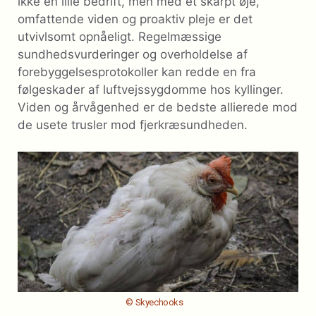
ikke en lille bedrift, men med et skarpt øje,
omfattende viden og proaktiv pleje er det
utvivlsomt opnåeligt. Regelmæssige
sundhedsvurderinger og overholdelse af
forebyggelsesprotokoller kan redde en fra
følgeskader af luftvejssygdomme hos kyllinger.
Viden og årvågenhed er de bedste allierede mod
de usete trusler mod fjerkræsundheden.
© Skyechooks