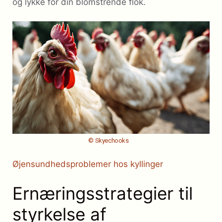
og lykke for din blomstrende flok.
© Skyechooks
Øjensundhedsproblemer hos kyllinger
Ernæringsstrategier til
styrkelse af