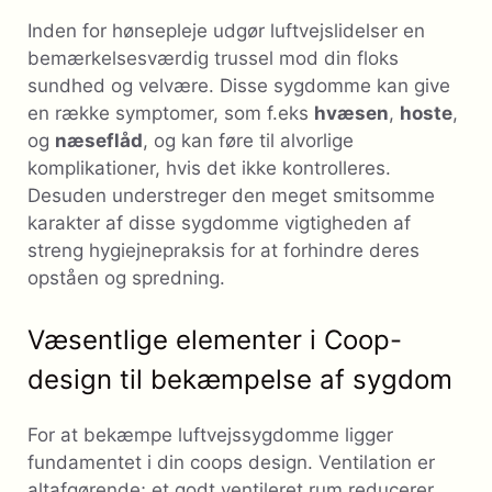
Inden for hønsepleje udgør luftvejslidelser en
bemærkelsesværdig trussel mod din floks
sundhed og velvære. Disse sygdomme kan give
en række symptomer, som f.eks
hvæsen
,
hoste
,
og
næseflåd
, og kan føre til alvorlige
komplikationer, hvis det ikke kontrolleres.
Desuden understreger den meget smitsomme
karakter af disse sygdomme vigtigheden af ​​
streng hygiejnepraksis for at forhindre deres
opståen og spredning.
Væsentlige elementer i Coop-
design til bekæmpelse af sygdom
For at bekæmpe luftvejssygdomme ligger
fundamentet i din coops design. Ventilation er
altafgørende; et godt ventileret rum reducerer