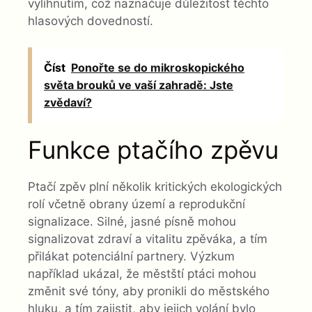
vylíhnutím, což naznačuje důležitost těchto
hlasových dovedností.
Číst
Ponořte se do mikroskopického
světa brouků ve vaší zahradě: Jste
zvědaví?
Funkce ptačího zpěvu
Ptačí zpěv plní několik kritických ekologických
rolí včetně obrany území a reprodukční
signalizace. Silné, jasné písně mohou
signalizovat zdraví a vitalitu zpěváka, a tím
přilákat potenciální partnery. Výzkum
například ukázal, že městští ptáci mohou
změnit své tóny, aby pronikli do městského
hluku, a tím zajistit, aby jejich volání bylo