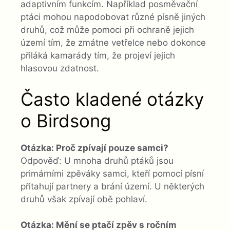
adaptivním funkcím. Například posměvační
ptáci mohou napodobovat různé písně jiných
druhů, což může pomoci při ochraně jejich
území tím, že zmátne vetřelce nebo dokonce
přiláká kamarády tím, že projeví jejich
hlasovou zdatnost.
Často kladené otázky
o Birdsong
Otázka: Proč zpívají pouze samci?
Odpověď: U mnoha druhů ptáků jsou
primárními zpěváky samci, kteří pomocí písní
přitahují partnery a brání území. U některých
druhů však zpívají obě pohlaví.
Otázka: Mění se ptačí zpěv s ročním