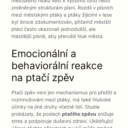
městského hluku vést k vyššímu tónu nebo
změněným strukturám písní. Rozdíl v písních
mezi městskými ptáky a ptáky žijícími v lese
byl široce zdokumentován, přičemž městští
ptáci často ukazovali jednodušší, ale
hlasitější písně, aby přerušili hluk města.
Emocionální a
behaviorální reakce
na ptačí zpěv
Ptačí zpěv není jen mechanismus pro přežití a
rozmnožování mezi ptáky; má také hluboké
účinky na jiné druhy včetně lidí. Studie
prokázaly, že poslech
ptačího zpěvu
snižuje
stres a podporuje duševní zdraví. Uklidňující