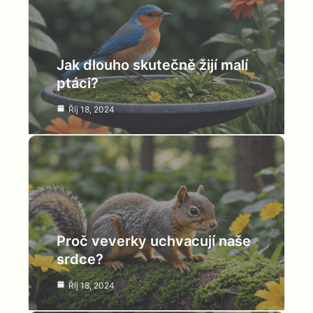
Jak dlouho skutečně žijí malí
ptáci?
Říj 18, 2024
Proč veverky uchvacují naše
srdce?
Říj 18, 2024