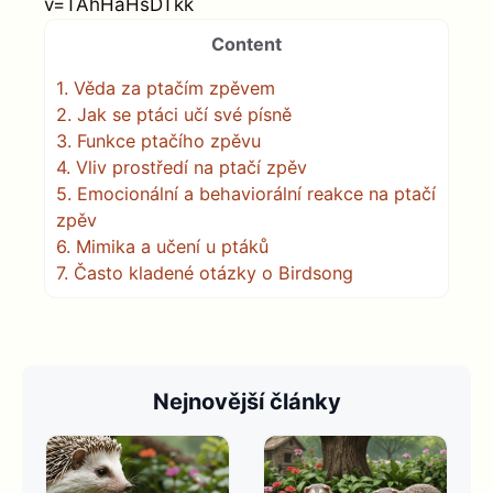
v=TAhHaHsDTkk
Content
1.
Věda za ptačím zpěvem
2.
Jak se ptáci učí své písně
3.
Funkce ptačího zpěvu
4.
Vliv prostředí na ptačí zpěv
5.
Emocionální a behaviorální reakce na ptačí
zpěv
6.
Mimika a učení u ptáků
7.
Často kladené otázky o Birdsong
Nejnovější články