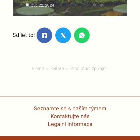
Čvc 22, 2024
Sdílet to:
Home
Zvířata
Proč ptáci zpívají?
Seznamte se s naším týmem
Kontaktujte nás
Legální informace