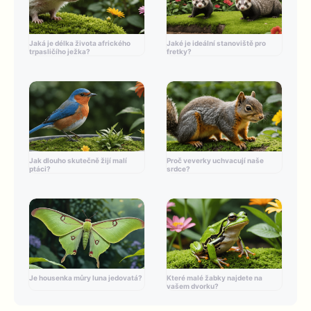
Jaká je délka života afrického
Jaké je ideální stanoviště pro
trpasličího ježka?
fretky?
Jak dlouho skutečně žijí malí
Proč veverky uchvacují naše
ptáci?
srdce?
Je housenka můry luna jedovatá?
Které malé žabky najdete na
vašem dvorku?