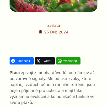
Zvířata
25 Dub 2024
Facebook
Twitter
WhatsApp
Ptáci
zpívají z mnoha důvodů, od námluv až
po varovné signály. Melodické zvuky, které
naplňují vzduch během ranního refrénu, jsou
nejen příjemné pro ucho, ale mají také
významné evoluční a komunikační funkce ve
světě ptáků.