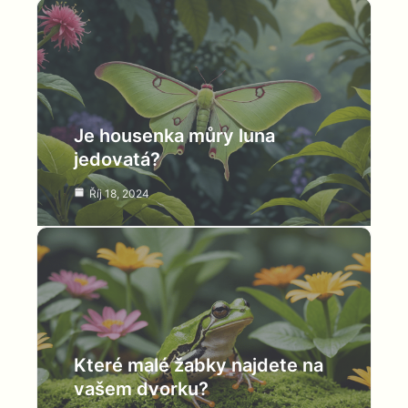
Je housenka můry luna
jedovatá?
Říj 18, 2024
Které malé žabky najdete na
vašem dvorku?