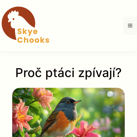
Přeskočit
na
obsah
M
Proč ptáci zpívají?