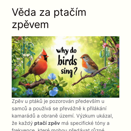
Věda za ptačím
zpěvem
Zpěv u ptáků je pozorován především u
samců a používá se převážně k přilákání
kamarádů a obraně území. Výzkum ukázal,
že každý
ptačí zpěv
má specifické tóny a
frekvence, které mohou předávat různé