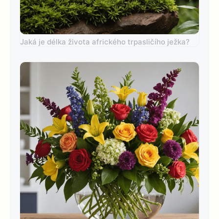
Jaká je délka života afrického trpasličího ježka?