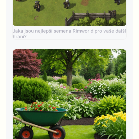
Jaká jsou nejlepší semena Rimworld pro vaše další
hraní?