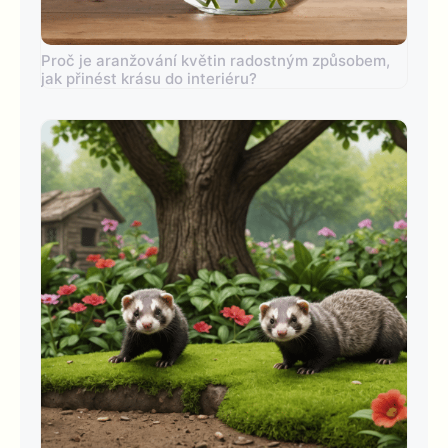
Proč je aranžování květin radostným způsobem,
jak přinést krásu do interiéru?