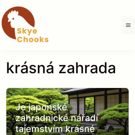
Přeskočit
na
obsah
M
krásná zahrada
Je japonské
zahradnické nářadí
tajemstvím krásné