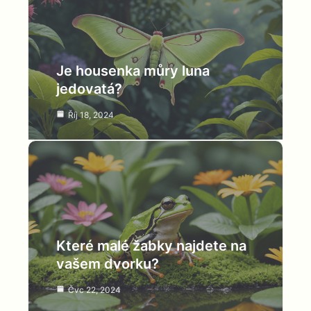
Je housenka můry luna
jedovatá?
Říj 18, 2024
Které malé žabky najdete na
vašem dvorku?
Čvc 22, 2024