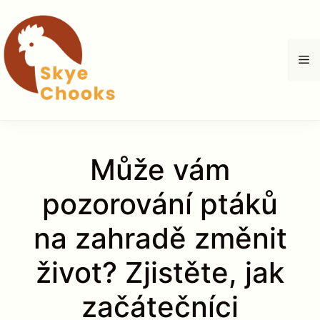
Přeskočit
na
obsah
M
Může vám
pozorování ptáků
na zahradě změnit
život? Zjistěte, jak
začátečníci