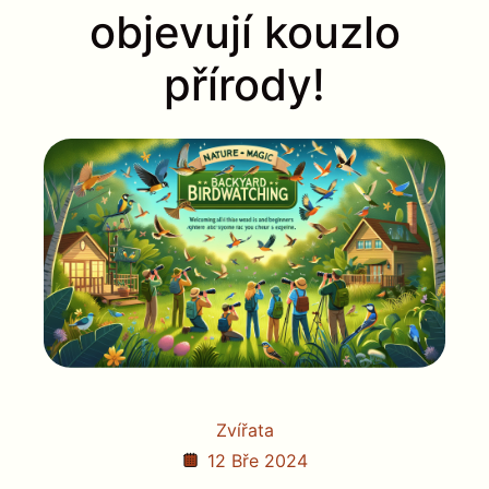
objevují kouzlo
přírody!
Zvířata
12 Bře 2024