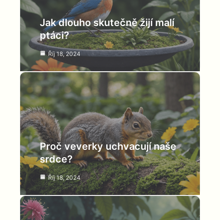
Jak dlouho skutečně žijí malí
ptáci?
Říj 18, 2024
Proč veverky uchvacují naše
srdce?
Říj 18, 2024