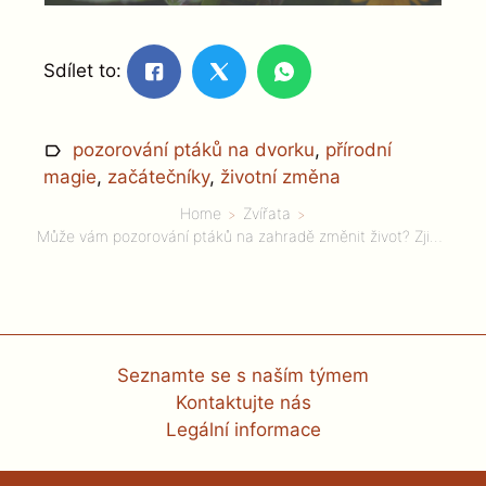
Sdílet to:
pozorování ptáků na dvorku
,
přírodní
magie
,
začátečníky
,
životní změna
Home
Zvířata
Může vám pozorování ptáků na zahradě změnit život? Zjistěte, jak začátečníci objevují kouzlo přírody!
Seznamte se s naším týmem
Kontaktujte nás
Legální informace