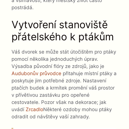
a všímavosti, který městský život často
postrádá.
Vytvoření stanoviště
přátelského k ptákům
Váš dvorek se může stát útočištěm pro ptáky
pomocí několika jednoduchých úprav.
Výsadba původní flóry ze zdrojů, jako je
Audubonův průvodce
přitahuje místní ptáky a
poskytuje jim potřebné zdroje. Nastavení
ptačích budek a krmítek promění váš prostor
v přívětivou zastávku pro opeřené
cestovatele. Pozor však na dekorace; jak
uvádí
Zrcadlo
Některé ozdoby mohou ptáky
odradit od návštěvy vaší zahrady.