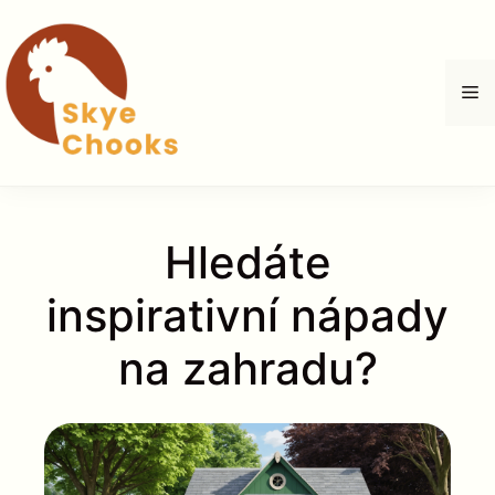
Přeskočit
na
obsah
M
Hledáte
inspirativní nápady
na zahradu?