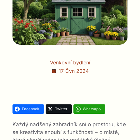
Venkovní bydlení
17 Čvn 2024
Facebook
Twitter
WhatsApp
Každý nadšený zahradník sní o prostoru, kde
se kreativita snoubí s funkčností – o místě,
které slouží nejen jako praktický úložný