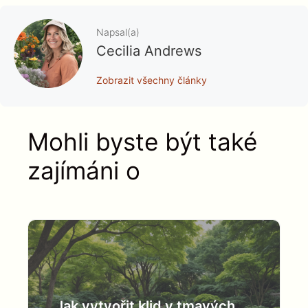
Napsal(a)
Cecilia Andrews
Zobrazit všechny články
Mohli byste být také
zajímáni o
Jak vytvořit klid v tmavých