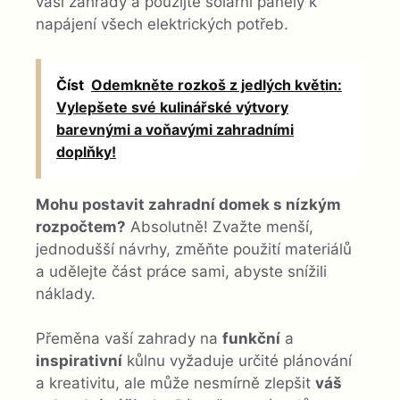
vaší zahrady a použijte solární panely k
napájení všech elektrických potřeb.
Číst
Odemkněte rozkoš z jedlých květin:
Vylepšete své kulinářské výtvory
barevnými a voňavými zahradními
doplňky!
Mohu postavit zahradní domek s nízkým
rozpočtem?
Absolutně! Zvažte menší,
jednodušší návrhy, změňte použití materiálů
a udělejte část práce sami, abyste snížili
náklady.
Přeměna vaší zahrady na
funkční
a
inspirativní
kůlnu vyžaduje určité plánování
a kreativitu, ale může nesmírně zlepšit
váš