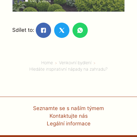
Čvc 9, 2024
Sdílet to:
Home
Venkovní bydlení
Hledáte inspirativní nápady na zahradu?
Seznamte se s naším týmem
Kontaktujte nás
Legální informace