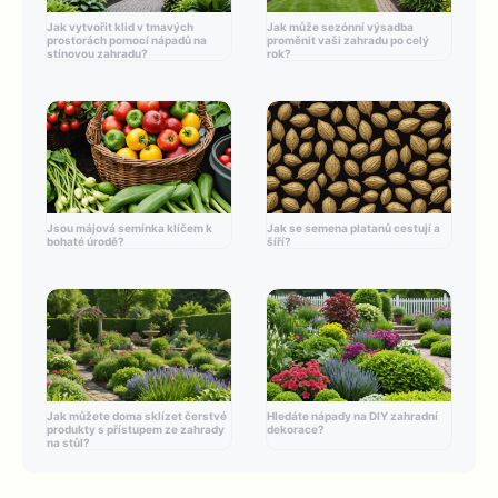
Jak vytvořit klid v tmavých
Jak může sezónní výsadba
prostorách pomocí nápadů na
proměnit vaši zahradu po celý
stínovou zahradu?
rok?
Jsou májová semínka klíčem k
Jak se semena platanů cestují a
bohaté úrodě?
šíří?
Jak můžete doma sklízet čerstvé
Hledáte nápady na DIY zahradní
produkty s přístupem ze zahrady
dekorace?
na stůl?