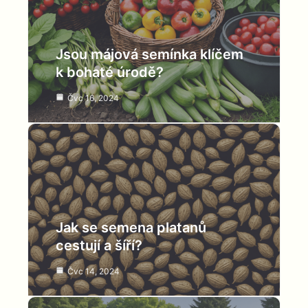
Jsou májová semínka klíčem
k bohaté úrodě?
Čvc 16, 2024
Jak se semena platanů
cestují a šíří?
Čvc 14, 2024