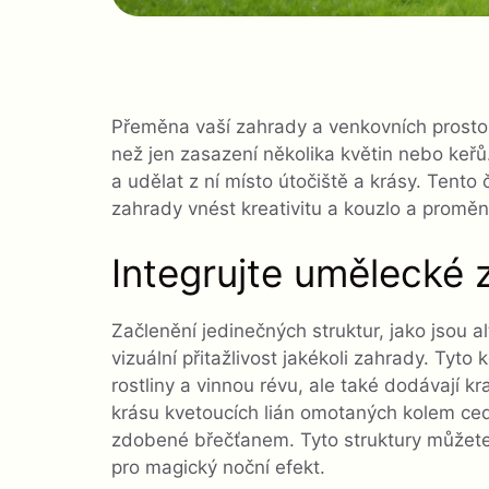
Přeměna vaší zahrady a venkovních prostor 
než jen zasazení několika květin nebo ke
a udělat z ní místo útočiště a krásy. Tento
zahrady vnést kreativitu a kouzlo a proměnit 
Integrujte umělecké 
Začlenění jedinečných struktur, jako jsou 
vizuální přitažlivost jakékoli zahrady. Tyt
rostliny a vinnou révu, ale také dodávají kr
krásu kvetoucích lián omotaných kolem ced
zdobené břečťanem. Tyto struktury můžete 
pro magický noční efekt.