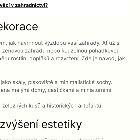
ěcí v zahradnictví?
ekorace
, jak navrhnout výzdobu vaší zahrady. Ať už si
skou zenovou zahradu nebo kouzelnou pohádkovou
u rostlin, doplňků a rozvržení. Zde je návod, jak
ako skály, pískoviště a minimalistické sochy.
na malými domy, cestičkami a miniaturními
a, železných kusů a historických artefaktů.
 zvýšení estetiky