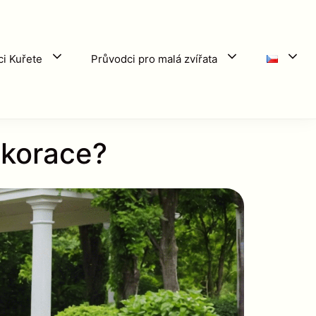
i Kuřete
Průvodci pro malá zvířata
ekorace?