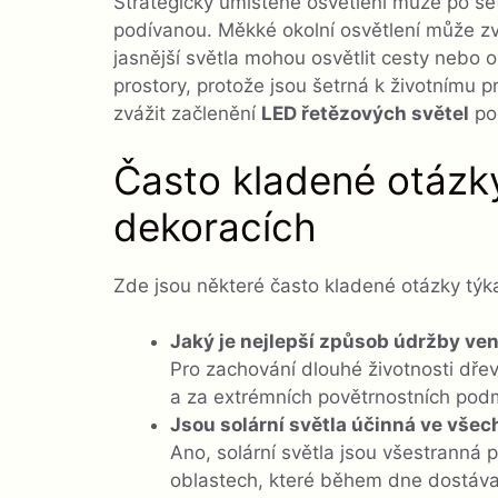
Strategicky umístěné osvětlení může po se
podívanou. Měkké okolní osvětlení může zvý
jasnější světla mohou osvětlit cesty nebo o
prostory, protože jsou šetrná k životnímu p
zvážit začlenění
LED řetězových světel
pod
Často kladené otázk
dekoracích
Zde jsou některé často kladené otázky týka
Jaký je nejlepší způsob údržby v
Pro zachování dlouhé životnosti dřev
a za extrémních povětrnostních podmí
Jsou solární světla účinná ve vše
Ano, solární světla jsou všestranná p
oblastech, které během dne dostávaj