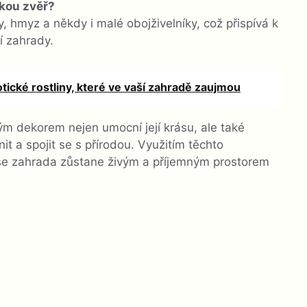
kou zvěř?
y, hmyz a někdy i malé obojživelníky, což přispívá k
í zahrady.
ické rostliny, které ve vaší zahradě zaujmou
m dekorem nejen umocní její krásu, ale také
it a spojit se s přírodou. Využitím těchto
aše zahrada zůstane živým a příjemným prostorem