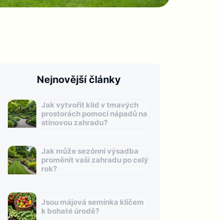
Nejnovější články
Jak vytvořit klid v tmavých
prostorách pomocí nápadů na
stínovou zahradu?
Jak může sezónní výsadba
proměnit vaši zahradu po celý
rok?
Jsou májová semínka klíčem
k bohaté úrodě?