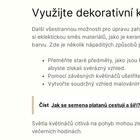
Využijte dekorativní
Další všestrannou možností pro úpravu zah
si eklektickou směs materiálů, jako je kera
barvu. Zde je několik nápaditých způsobů p
Přeměňte staré předměty, jako jsou 
abyste získali svérázný vzhled.
Pomocí závěsných květináčů ušetříte
Vytvořte soudržný vzhled malováním 
Číst
Jak se semena platanů cestují a šíří
Světla květináčů citlivá na pohyb mohou zle
večerních hodinách.