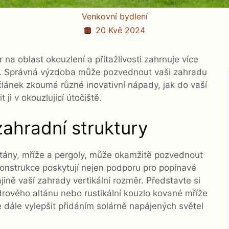
Venkovní bydlení
20 Kvě 2024
na oblast okouzlení a přitažlivosti zahrnuje více
řů. Správná výzdoba může pozvednout vaši zahradu
 článek zkoumá různé inovativní nápady, jak do vaší
ji v okouzlující útočiště.
zahradní struktury
altány, mříže a pergoly, může okamžitě pozvednout
o konstrukce poskytují nejen podporu pro popínavé
ajině vaší zahrady vertikální rozměr. Představte si
rového altánu nebo rustikální kouzlo kované mříže
dále vylepšit přidáním solárně napájených světel