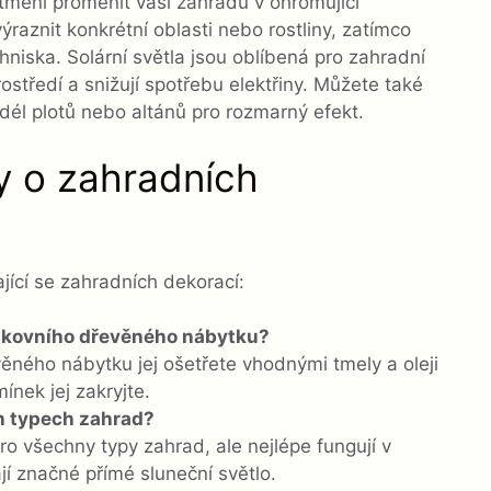
tmění proměnit vaši zahradu v ohromující
raznit konkrétní oblasti nebo rostliny, zatímco
hniska. Solární světla jsou oblíbená pro zahradní
rostředí a snižují spotřebu elektřiny. Můžete také
él plotů nebo altánů pro rozmarný efekt.
y o zahradních
jící se zahradních dekorací:
enkovního dřevěného nábytku?
ěného nábytku jej ošetřete vhodnými tmely a oleji
nek jej zakryjte.
ch typech zahrad?
ro všechny typy zahrad, ale nejlépe fungují v
í značné přímé sluneční světlo.