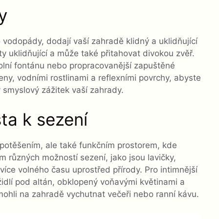
y
o vodopády, dodají vaší zahradě klidný a uklidňující
ty uklidňující a může také přitahovat divokou zvěř.
lní fontánu nebo propracovanější zapuštěné
eny, vodními rostlinami a reflexními povrchy, abyste
ý smyslový zážitek vaší zahrady.
sta k sezení
potěšením, ale také funkčním prostorem, kde
m různých možností sezení, jako jsou lavičky,
více volného času uprostřed přírody. Pro intimnější
židlí pod altán, obklopený voňavými květinami a
ohli na zahradě vychutnat večeři nebo ranní kávu.