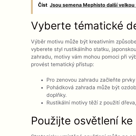
Číst
Jsou semena Mephisto další velkou v
Vyberte tématické d
Výběr motivu může být kreativním způsobem
vyberete styl rustikálního statku, japon
zahradu, motivy vám mohou pomoci při výběr
provést tematický přístup:
Pro zenovou zahradu začleňte prvky j
Pohádková zahrada může být ozdobe
doplňky.
Rustikální motivy těží z použití dřev
Použijte osvětlení ke