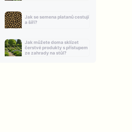
Jak se semena platanů cestují
a šíří?
Jak můžete doma sklízet
čerstvé produkty s přístupem
ze zahrady na stůl?