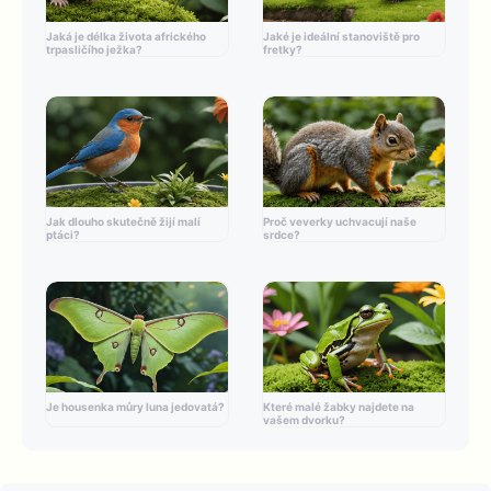
Jaká je délka života afrického
Jaké je ideální stanoviště pro
trpasličího ježka?
fretky?
Jak dlouho skutečně žijí malí
Proč veverky uchvacují naše
ptáci?
srdce?
Je housenka můry luna jedovatá?
Které malé žabky najdete na
vašem dvorku?