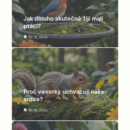
Jak dlouho skutečně žijí malí
ptáci?
Říj 18, 2024
Proč veverky uchvacují naše
srdce?
Říj 18, 2024