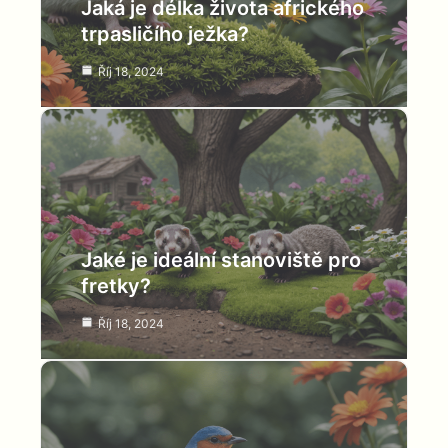
Jaká je délka života afrického
trpasličího ježka?
Říj 18, 2024
Jaké je ideální stanoviště pro
fretky?
Říj 18, 2024