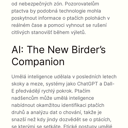
od nebezpečných zón. Pozorovatelům
ptactva by podobná technologie mohla
poskytnout informace o ptačích polohách v
reálném čase a pomoci vyhnout se rušení
citlivých stanovišť během výletů.
AI: The New Birder’s
Companion
Umělá inteligence udělala v posledních letech
skoky a meze, systémy jako ChatGPT a Dall-
E předvádějí rychlý pokrok. Ptačím
nadšencům může umělá inteligence
nabídnout okamžitou identifikaci ptačích
druhů a analýzu dat o chování, takže je
snazší než kdy jindy dozvědět se o ptácích,
se kterými se setkáte. Etické postupy umělé