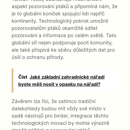
aspekt pozorování ptáků a připomíná nám, že
je to globální koníček spojující lidi napříč
kontinenty. Technologický pokrok umožnil
pozorovatelům ptáků okamžitě sdílet
pozorování a informace po celém světě. Tato
globální síť nejen podporuje pocit komunity,
ale také přispívá ke sběru důležitých dat pro
úsilí o ochranu přírody.
Číst
Jaké základní zahradnické nářadí
byste měli nosit v opasku na nářadí?
Závěrem lze říci, že zatímco tradiční
dalekohledy budou mít vždy své místo v
sadě nástrojů pro birder, integrace těchto
technologických inovací by mohla výrazně