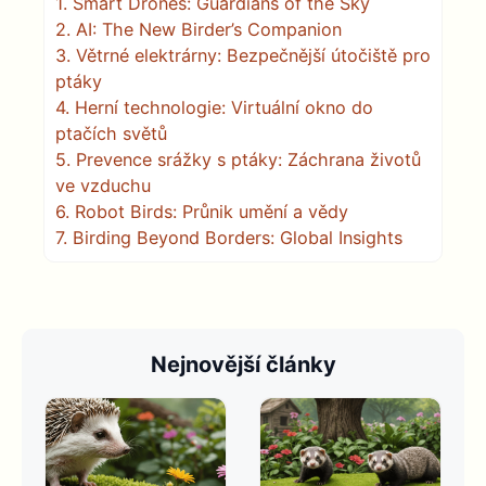
1.
Smart Drones: Guardians of the Sky
2.
AI: The New Birder’s Companion
3.
Větrné elektrárny: Bezpečnější útočiště pro
ptáky
4.
Herní technologie: Virtuální okno do
ptačích světů
5.
Prevence srážky s ptáky: Záchrana životů
ve vzduchu
6.
Robot Birds: Průnik umění a vědy
7.
Birding Beyond Borders: Global Insights
Nejnovější články