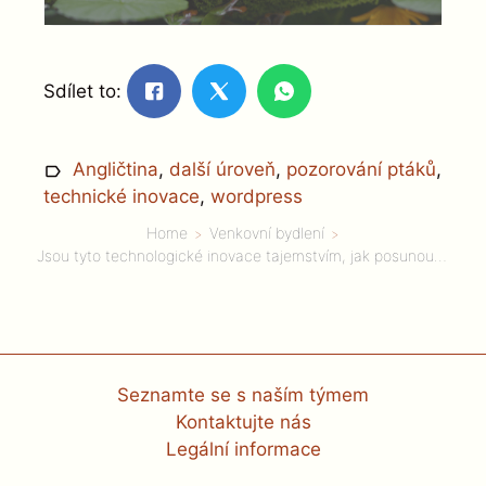
Sdílet to:
Angličtina
,
další úroveň
,
pozorování ptáků
,
technické inovace
,
wordpress
Home
Venkovní bydlení
Jsou tyto technologické inovace tajemstvím, jak posunout pozorování ptáků na novou úroveň?
Seznamte se s naším týmem
Kontaktujte nás
Legální informace