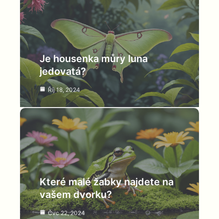
Je housenka můry luna
jedovatá?
Říj 18, 2024
Které malé žabky najdete na
vašem dvorku?
Čvc 22, 2024