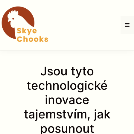
Přeskočit
na
obsah
M
Jsou tyto
technologické
inovace
tajemstvím, jak
posunout