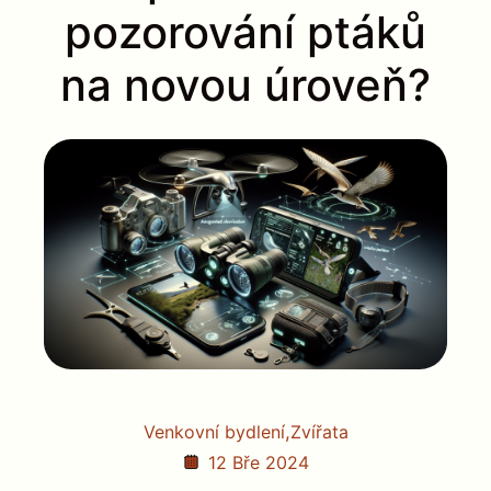
pozorování ptáků
na novou úroveň?
,
Venkovní bydlení
Zvířata
12 Bře 2024