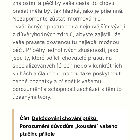
znalostmi a péčí by vaše cesta do chovu
prasat měla být tak hladká, jako je příjemná.
Nezapomeňte zůstat informováni o
osvědčených postupech a nejnovějším vývoji
z důvěryhodných zdrojů, abyste zajistili, že
vaše prasata dostanou tu nejlepší možnou
péči. Příběhy jednotlivých zkušeností, jako
jsou ty, které sdíleli chovatelé prasat na
specializovaných fórech nebo v konkrétních
knihách a článcích, mohou také poskytnout
cenné poznatky a přispět k vašemu
porozumění a schopnosti zacházet s těmito
úžasnými tvory.
Číst
Dekódování chování ptáků:
Porozumění důvodům „kousání“ vašeho
ptačího přítele