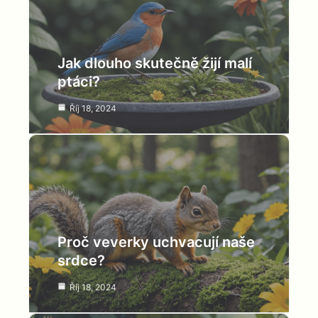
Jak dlouho skutečně žijí malí
ptáci?
Říj 18, 2024
Proč veverky uchvacují naše
srdce?
Říj 18, 2024