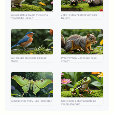
Jaká je délka života afrického
Jaké je ideální stanoviště pro
trpasličího ježka?
fretky?
Jak dlouho skutečně žijí malí
Proč veverky uchvacují naše
ptáci?
srdce?
Je housenka můry luna jedovatá?
Které malé žabky najdete na
vašem dvorku?