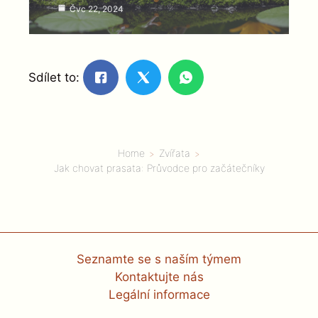
Čvc 22, 2024
Sdílet to:
Home
Zvířata
Jak chovat prasata: Průvodce pro začátečníky
Seznamte se s naším týmem
Kontaktujte nás
Legální informace