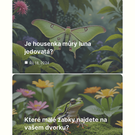
Je housenka můry luna
jedovatá?
Říj 18, 2024
Které malé žabky najdete na
vašem dvorku?