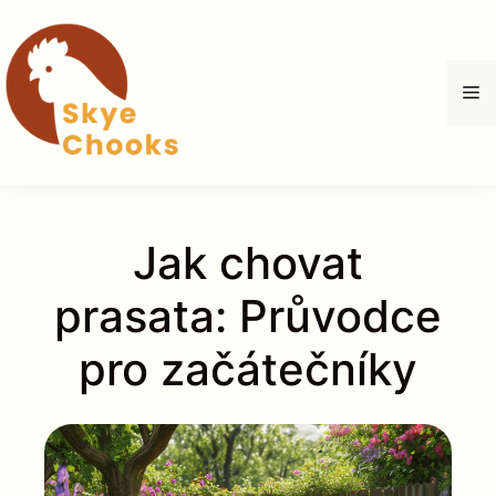
Přeskočit
na
obsah
M
Jak chovat
prasata: Průvodce
pro začátečníky