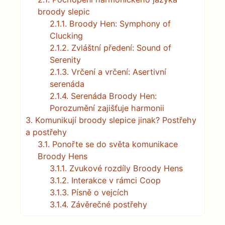
broody slepic
2.1.1.
Broody Hen: Symphony of
Clucking
2.1.2.
Zvláštní předení: Sound of
Serenity
2.1.3.
Vrčení a vrčení: Asertivní
serenáda
2.1.4.
Serenáda Broody Hen:
Porozumění zajišťuje harmonii
3.
Komunikují broody slepice jinak? Postřehy
a postřehy
3.1.
Ponořte se do světa komunikace
Broody Hens
3.1.1.
Zvukové rozdíly Broody Hens
3.1.2.
Interakce v rámci Coop
3.1.3.
Písně o vejcích
3.1.4.
Závěrečné postřehy