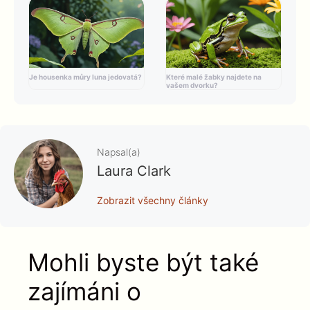
Je housenka můry luna jedovatá?
Které malé žabky najdete na
vašem dvorku?
Napsal(a)
Laura Clark
Zobrazit všechny články
Mohli byste být také
zajímáni o