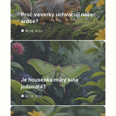
Proč veverky uchvacují naše
srdce?
Říj 18, 2024
Je housenka můry luna
jedovatá?
Říj 18, 2024