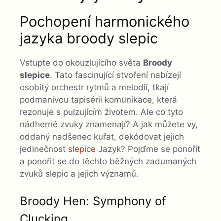
Pochopení harmonického
jazyka broody slepic
Vstupte do okouzlujícího světa
Broody
slepice
. Tato fascinující stvoření nabízejí
osobitý orchestr rytmů a melodií, tkají
podmanivou tapisérii komunikace, která
rezonuje s pulzujícím životem. Ale co tyto
nádherné zvuky znamenají? A jak můžete vy,
oddaný nadšenec kuřat, dekódovat jejich
jedinečnost
slepice
Jazyk? Pojďme se ponořit
a ponořit se do těchto běžných zadumaných
zvuků slepic a jejich významů.
Broody Hen: Symphony of
Clucking