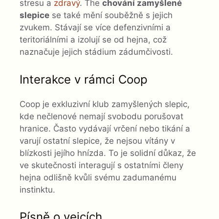
stresu a
zdravý
. The
chování zamyšlené
slepice
se také mění souběžně s jejich
zvukem. Stávají se více defenzivními a
teritoriálními a izolují se od hejna, což
naznačuje jejich stádium zádumčivosti.
Interakce v rámci Coop
Coop je exkluzivní klub zamyšlených slepic,
kde nečlenové nemají svobodu porušovat
hranice. Často vydávají vrčení nebo tikání a
varují ostatní slepice, že nejsou vítány v
blízkosti jejího hnízda. To je solidní důkaz, že
ve skutečnosti interagují s ostatními členy
hejna odlišně kvůli svému zadumanému
instinktu.
Písně o vejcích