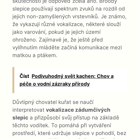
skutečnosti je odpověď zcela ano. Broody
slepice používají spektrum zvuků na rozdíl od
jejich non-zamyšlených vrstevníků. Je známo,
že vykazují různé vokalizace, některé slouží
jako varování, pokud je jejich území
ohroženo. Zajímavé je, že ještě před
vylíhnutím mláděte začíná komunikace mezi
matkou a ptákem.
Číst
Podivuhodný svět kachen: Chov a
péče o vodní zázraky přírody
Důvtipný chovatel kuřat se naučí
interpretovat
vokalizace zádumčivých
slepic
a přizpůsobí svůj přístup na základě
těchto vodítek. To pomáhá při vytváření
prostředí, které udržuje slepice v pohodlí, bez