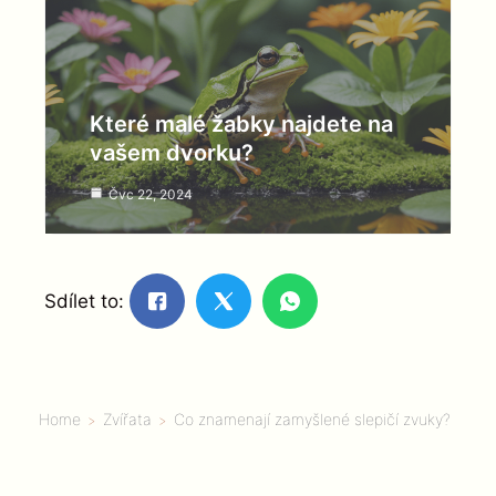
Které malé žabky najdete na
vašem dvorku?
Čvc 22, 2024
Sdílet to:
Home
Zvířata
Co znamenají zamyšlené slepičí zvuky?