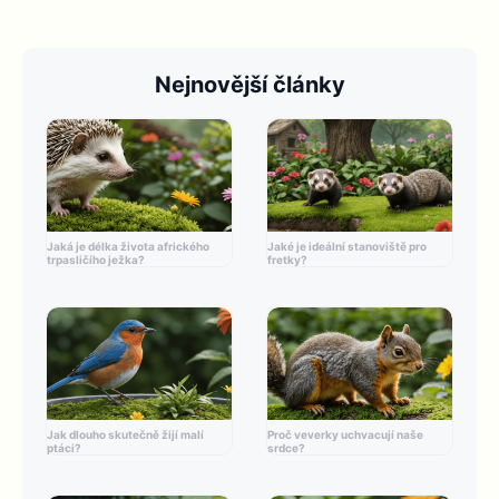
Nejnovější články
Jaká je délka života afrického
Jaké je ideální stanoviště pro
trpasličího ježka?
fretky?
Jak dlouho skutečně žijí malí
Proč veverky uchvacují naše
ptáci?
srdce?