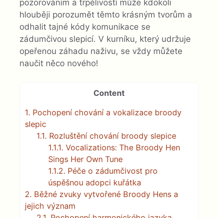
pozorováním a trpělivostí může kdokoli
hlouběji porozumět těmto krásným tvorům a
odhalit tajné kódy komunikace se
zádumčivou slepicí. V kurníku, který udržuje
opeřenou záhadu naživu, se vždy můžete
naučit něco nového!
Content
1.
Pochopení chování a vokalizace broody
slepic
1.1.
Rozluštění chování broody slepice
1.1.1.
Vocalizations: The Broody Hen
Sings Her Own Tune
1.1.2.
Péče o zádumčivost pro
úspěšnou adopci kuřátka
2.
Běžné zvuky vytvořené Broody Hens a
jejich význam
2.1.
Pochopení harmonického jazyka