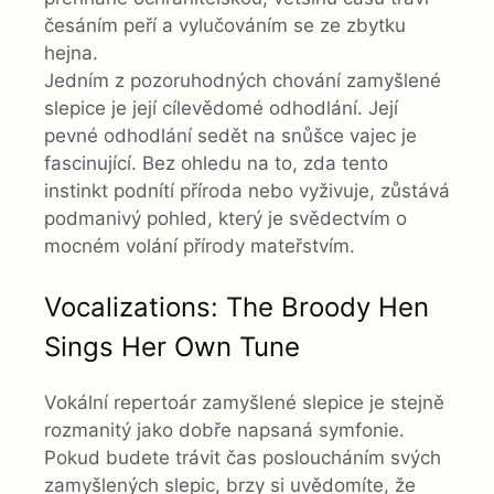
česáním peří a vylučováním se ze zbytku
hejna.
Jedním z pozoruhodných chování zamyšlené
slepice je její cílevědomé odhodlání. Její
pevné odhodlání sedět na snůšce vajec je
fascinující. Bez ohledu na to, zda tento
instinkt podnítí příroda nebo vyživuje, zůstává
podmanivý pohled, který je svědectvím o
mocném volání přírody mateřstvím.
Vocalizations: The Broody Hen
Sings Her Own Tune
Vokální repertoár zamyšlené slepice je stejně
rozmanitý jako dobře napsaná symfonie.
Pokud budete trávit čas posloucháním svých
zamyšlených slepic, brzy si uvědomíte, že