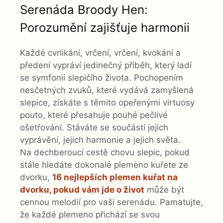
Serenáda Broody Hen:
Porozumění zajišťuje harmonii
Každé cvrlikání, vrčení, vrčení, kvokání a
předení vypráví jedinečný příběh, který ladí
se symfonií slepičího života. Pochopením
nesčetných zvuků, které vydává zamyšlená
slepice, získáte s těmito opeřenými virtuosy
pouto, které přesahuje pouhé pečlivé
ošetřování. Stáváte se součástí jejich
vyprávění, jejich harmonie a jejich světa.
Na dechberoucí cestě chovu slepic, pokud
stále hledáte dokonalé plemeno kuřete ze
dvorku,
16 nejlepších plemen kuřat na
dvorku, pokud vám jde o život
může být
cennou melodií pro vaši serenádu. Pamatujte,
že každé plemeno přichází se svou