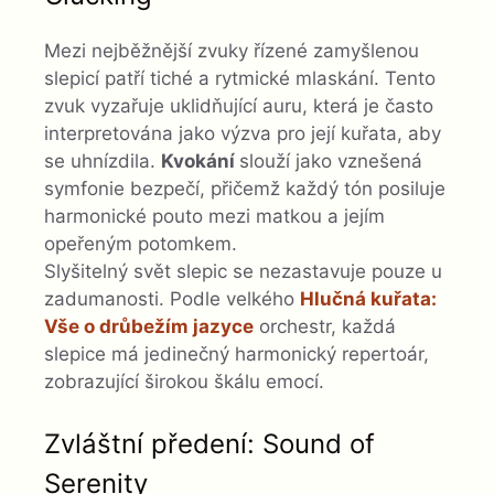
Mezi nejběžnější zvuky řízené zamyšlenou
slepicí patří tiché a rytmické mlaskání. Tento
zvuk vyzařuje uklidňující auru, která je často
interpretována jako výzva pro její kuřata, aby
se uhnízdila.
Kvokání
slouží jako vznešená
symfonie bezpečí, přičemž každý tón posiluje
harmonické pouto mezi matkou a jejím
opeřeným potomkem.
Slyšitelný svět slepic se nezastavuje pouze u
zadumanosti. Podle velkého
Hlučná kuřata:
Vše o drůbežím jazyce
orchestr, každá
slepice má jedinečný harmonický repertoár,
zobrazující širokou škálu emocí.
Zvláštní předení: Sound of
Serenity