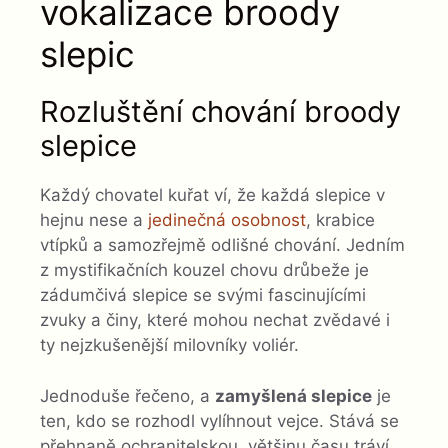
vokalizace broody
slepic
Rozluštění chování broody
slepice
Každý chovatel kuřat ví, že každá slepice v
hejnu nese a
jedinečná osobnost
, krabice
vtípků a samozřejmě odlišné chování. Jedním
z mystifikačních kouzel chovu drůbeže je
zádumčivá slepice se svými fascinujícími
zvuky a činy, které mohou nechat zvědavé i
ty nejzkušenější milovníky voliér.
Jednoduše řečeno, a
zamyšlená slepice
je
ten, kdo se rozhodl vylíhnout vejce. Stává se
přehnaně ochranitelskou, většinu času tráví