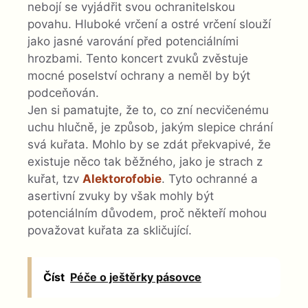
nebojí se vyjádřit svou ochranitelskou
povahu. Hluboké vrčení a ostré vrčení slouží
jako jasné varování před potenciálními
hrozbami. Tento koncert zvuků zvěstuje
mocné poselství ochrany a neměl by být
podceňován.
Jen si pamatujte, že to, co zní necvičenému
uchu hlučně, je způsob, jakým slepice chrání
svá kuřata. Mohlo by se zdát překvapivé, že
existuje něco tak běžného, ​​jako je strach z
kuřat, tzv
Alektorofobie
. Tyto ochranné a
asertivní zvuky by však mohly být
potenciálním důvodem, proč někteří mohou
považovat kuřata za skličující.
Číst
Péče o ještěrky pásovce