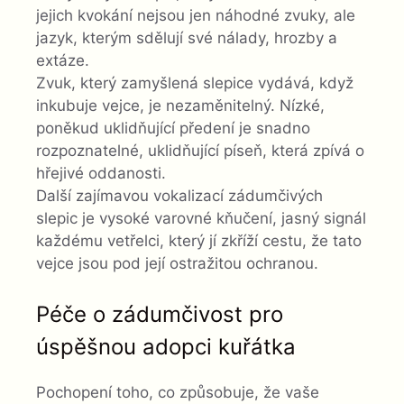
jejich kvokání nejsou jen náhodné zvuky, ale
jazyk, kterým sdělují své nálady, hrozby a
extáze.
Zvuk, který zamyšlená slepice vydává, když
inkubuje vejce, je nezaměnitelný. Nízké,
poněkud uklidňující předení je snadno
rozpoznatelné, uklidňující píseň, která zpívá o
hřejivé oddanosti.
Další zajímavou vokalizací zádumčivých
slepic je vysoké varovné kňučení, jasný signál
každému vetřelci, který jí zkříží cestu, že tato
vejce jsou pod její ostražitou ochranou.
Péče o zádumčivost pro
úspěšnou adopci kuřátka
Pochopení toho, co způsobuje, že vaše