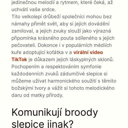
jedinečnou melodií a rytmem, které čeká, až
uchvátí vaše srdce.
Tito velkolepí drůbeží společníci mohou bez
námahy přimět svět, aby si jejich dovádění
zamiloval, a jejich zvuky slouží jako výrazná
připomínka krásného pouta sdíleného s jejich
pečovateli. Dokonce i v populárních médiích
kuře adoptující koťátka v a
virální video
TikTok
je důkazem jejich láskyplných sklonů.
Pochopením a respektováním symfonie
každodenních zvuků zádumčivé slepice si
můžeme užívat harmonického soužití s ​​těmito
božskými tvory a vážit si tohoto melodického
daru od matky přírody.
Komunikují broody
slepice jinak?