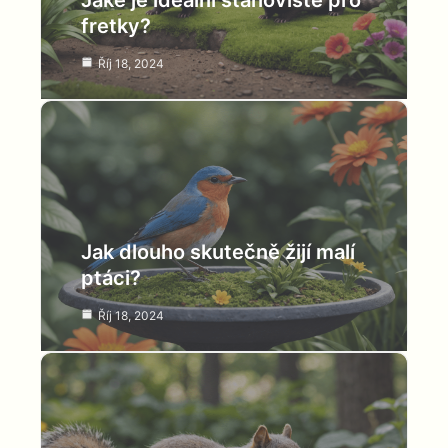
Jaké je ideální stanoviště pro
fretky?
Říj 18, 2024
Jak dlouho skutečně žijí malí
ptáci?
Říj 18, 2024