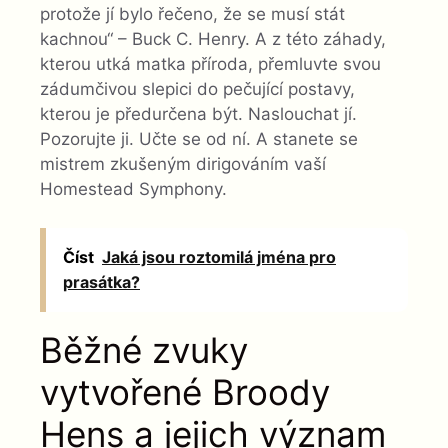
protože jí bylo řečeno, že se musí stát
kachnou“ – Buck C. Henry. A z této záhady,
kterou utká matka příroda, přemluvte svou
zádumčivou slepici do pečující postavy,
kterou je předurčena být. Naslouchat jí.
Pozorujte ji. Učte se od ní. A stanete se
mistrem zkušeným dirigováním vaší
Homestead Symphony.
Číst
Jaká jsou roztomilá jména pro
prasátka?
Běžné zvuky
vytvořené Broody
Hens a jejich význam