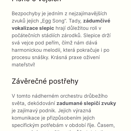
Bezpochyby je jedním z nejzajímavějších
zvuků jejich „Egg Song“. Tady,
zádumčivé
vokalizace slepic
hrají důležitou roli v
počátečních stádiích zárodků. Slepice drží
svá vejce pod peřím, čímž nám dává
harmonickou melodii, která pokračuje i po
procesu snášky. Krásná praxe oživení
mateřství!
Závěrečné postřehy
V tomto nádherném orchestru drůbežího
světa, dekódování
zadumané slepičí zvuky
je zajímavý podnik. Jejich výrazná
komunikace je přizpůsobením jejich
specifickým potřebám v období říje. Časem,