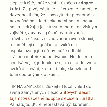
slepice klíště, může vést k úspěchu
adopce
kuřat
. Za prvé, pěstujte její vrozené mateřské
dovednosti tím, že jí poskytnete prostorné a
bezpečné hnízdo daleko od shonu a shonu
hejna. Udržujte její stravu bohatou na živiny a
zajistěte, aby byla pěkně hydratovaná.
Trávit více času se svou zádumčivou slepicí,
rozumět jejím signálům a zvukům a
uspokojovat její potřeby může odhalit
krásnou mateřskou podívanou. Nejde jen o
čerstvá vejce; je to okouzlující cesta do světa
cvoků a klování, která odhaluje kouzlo pod
těmi opeřenými kráskami.
TIP NA ZNALOST: Získejte hlubší vhled do
světa zamyšlených slepic
Gritových deset
tajemství úspěšné adopce slepice a kuřátka
.
Pamatujte: „Kuře nepřestává být kuřetem,